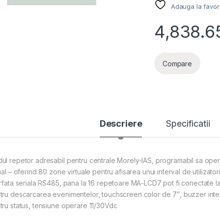
Adauga la favor
4,838.6
Compare
Descriere
Specificatii
ul repetor adresabil pentru centrale Morely-IAS, programabil sa opere
ual – oferind 80 zone virtuale pentru afisarea unui interval de utilizato
erfata seriala RS485, pana la 16 repetoare MA-LCD7 pot fi conectate l
tru descarcarea evenimentelor, touchscreen color de 7″, buzzer inter
tru status, tensiune operare 11/30Vdc