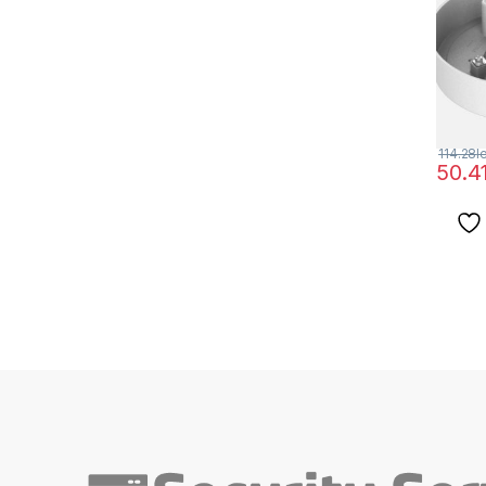
114.28
l
50.4