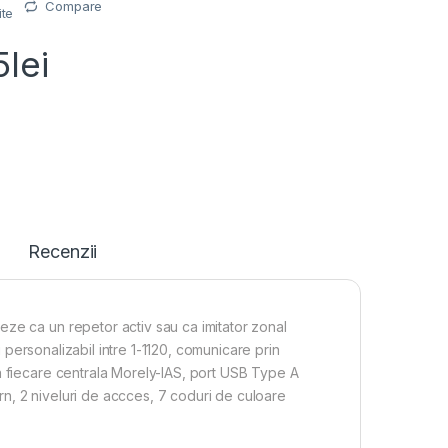
Compare
ite
5
lei
Recenzii
ze ca un repetor activ sau ca imitator zonal
ri personalizabil intre 1-1120, comunicare prin
a fiecare centrala Morely-IAS, port USB Type A
n, 2 niveluri de accces, 7 coduri de culoare