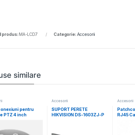
 produs:
MA-LCD7
Categorie:
Accesorii
use similare
ii
Accesorii
Accesorii
onexiuni pentru
SUPORT PERETE
Patchco
e PTZ 4 inch
HIKVISION DS-1603ZJ-P
RJ45 Ca
sion DS-1280ZJ-
ALUMINIU, PLATINUM
1-G, pac
material
GRAY