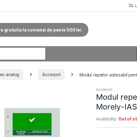
re gratuita la comenzi de peste 500 lei
r:
eo analog
Accesorii
Modul repetor adresabil pen
Accesorii
Modul repet
Morely-IAS
Availability:
Out of s