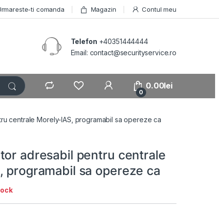
Urmareste-ti comanda
Magazin
Contul meu
Telefon
+40351444444
Email: contact@securityservice.ro
0.00
lei
0
tru centrale Morely-IAS, programabil sa opereze ca
or adresabil pentru centrale
, programabil sa opereze ca
tock