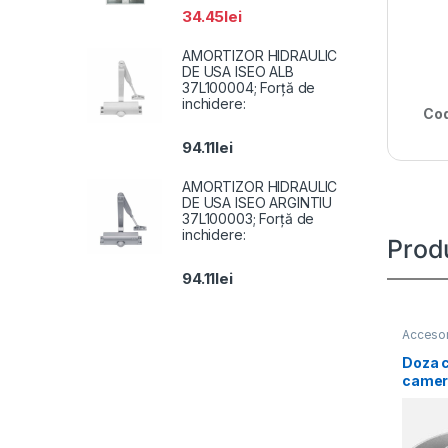
34.45
lei
AMORTIZOR HIDRAULIC
DE USA ISEO ALB
37L100004; Forță de
inchidere:
Cod
94.11
lei
AMORTIZOR HIDRAULIC
DE USA ISEO ARGINTIU
37L100003; Forță de
inchidere:
Prod
94.11
lei
Accesor
Doza c
camer
Hikvi
SD11, 