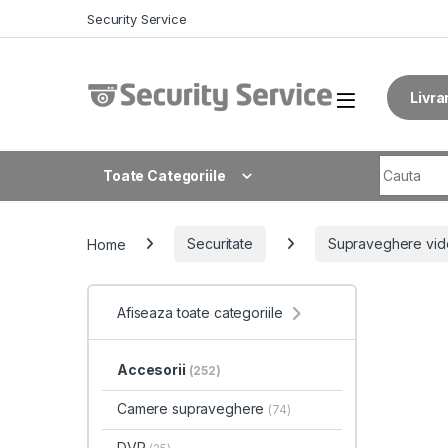
Skip to navigation
Skip to content
Security Service
Livra
Search fo
Toate Categoriile
Home
Securitate
Supraveghere vid
Afiseaza toate categoriile
Accesorii
(252)
Camere supraveghere
(74)
DVR