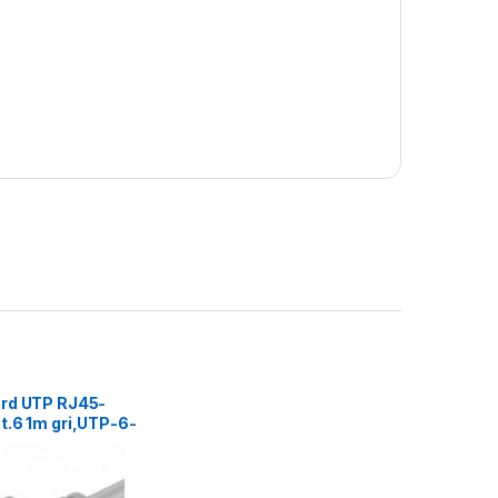
rd UTP RJ45-
t.6 1m gri,UTP-6-
hcord din cupru