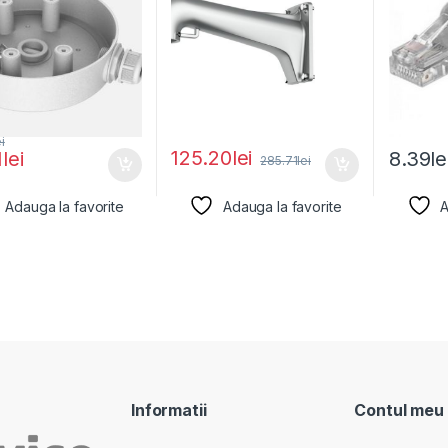
ei
125.20
lei
1
lei
8.39
le
285.71
lei
Adauga la favorite
Adauga la favorite
A
Informatii
Contul meu