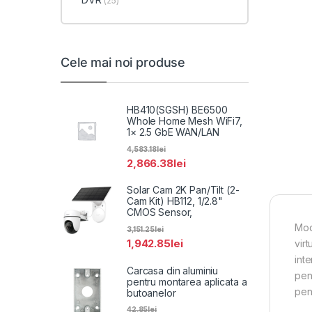
(25)
Cele mai noi produse
HB410(SGSH) BE6500
Whole Home Mesh WiFi7,
1× 2.5 GbE WAN/LAN
4,583.18
lei
2,866.38
lei
Solar Cam 2K Pan/Tilt (2-
Cam Kit) HB112, 1/2.8"
CMOS Sensor,
Mod
3,151.25
lei
1,942.85
lei
virt
int
Carcasa din aluminiu
pen
pentru montarea aplicata a
pen
butoanelor
42.85
lei