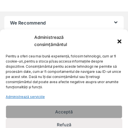
We Recommend
Administrează
My Account
consimțământul
Customer Care
Pentru a oferi cea mai bună experiență, folosim tehnologii, cum ar fi
cookie-uri, pentru a stoca și/sau accesa informațiile despre
dispozitive. Consimțământul pentru aceste tehnologii ne permite să
procesăm date, cum ar fi comportamentul de navigare sau ID-uri unice
About Us
pe acest site. Dacă nu îți dai consimțământul sau îți retragi
consimțământul dat poate avea afecte negative asupra unor anumite
funcționalități și funcții.
Administrează serviciile
Acceptă
Refuză