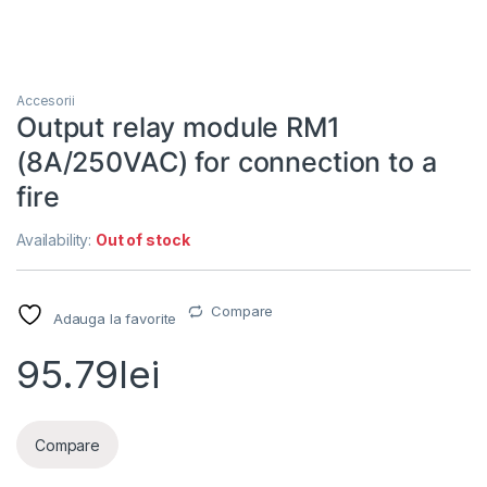
Accesorii
Output relay module RM1
(8A/250VAC) for connection to a
fire
Availability:
Out of stock
Compare
Adauga la favorite
95.79
lei
Compare