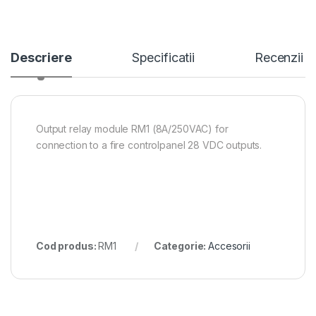
Descriere
Specificatii
Recenzii
Output relay module RM1 (8A/250VAC) for
connection to a fire controlpanel 28 VDC outputs.
Cod produs:
RM1
Categorie:
Accesorii