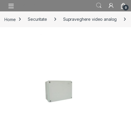
Skip to navigation
Skip to content
0
Home
Securitate
Supraveghere video analog