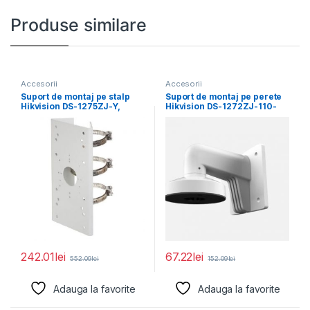
Produse similare
Accesorii
Accesorii
Suport de montaj pe stalp
Suport de montaj pe perete
Hikvision DS-1275ZJ-Y,
Hikvision DS-1272ZJ-110-
dimensiuni: 67 mm
TRS, material aliaj de
242.01
lei
67.22
lei
552.09
lei
152.09
lei
Adauga la favorite
Adauga la favorite