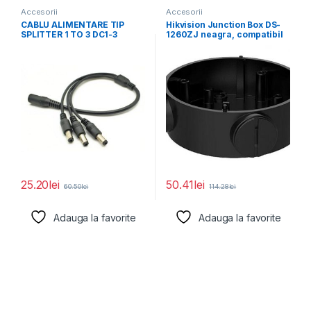
Accesorii
Accesorii
CABLU ALIMENTARE TIP
Hikvision Junction Box DS-
SPLITTER 1 TO 3 DC1-3
1260ZJ neagra, compatibil
Pachet 10
cu bullet camera, aliaj
25.20
lei
50.41
lei
60.50
lei
114.28
lei
Adauga la favorite
Adauga la favorite