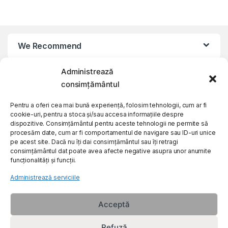
We Recommend
Administrează
My Account
consimțământul
Customer Care
Pentru a oferi cea mai bună experiență, folosim tehnologii, cum ar fi
cookie-uri, pentru a stoca și/sau accesa informațiile despre
dispozitive. Consimțământul pentru aceste tehnologii ne permite să
procesăm date, cum ar fi comportamentul de navigare sau ID-uri unice
About Us
pe acest site. Dacă nu îți dai consimțământul sau îți retragi
consimțământul dat poate avea afecte negative asupra unor anumite
funcționalități și funcții.
Administrează serviciile
Acceptă
Refuză