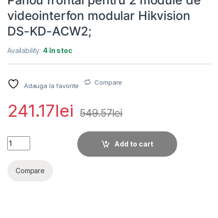
videointerfon modular Hikvision
DS-KD-ACW2;
Availability:
4 în stoc
Compare
Adauga la favorite
241.17
lei
549.57
lei
Panou frontal pentru 2 module de videointerfon modular Hik
Add to cart
Compare