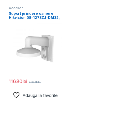
Accesorii
Suport prindere camere
Hikvision DS-1273ZJ-DM32,
material aluminiu; Hikvision
white; Aluminum
116.80
lei
266.38
lei
Adauga la favorite