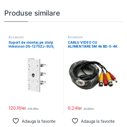
Produse similare
Accesorii
Accesorii
Suport de montaj pe stalp
CABLU VIDEO CU
Hikvision DS-1275ZJ-SUS,
ALIMENTARE 5M 4k BD-5-4K
material otel inoxidabil,
120.16
lei
9.24
lei
274.78
lei
22.68
lei
Adauga la favorite
Adauga la favorite