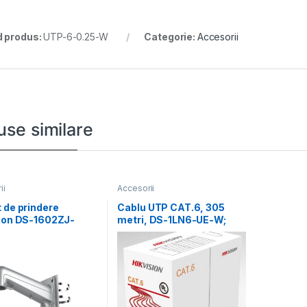
 produs:
UTP-6-0.25-W
Categorie:
Accesorii
use similare
ii
Accesorii
 de prindere
Cablu UTP CAT.6, 305
sion DS-1602ZJ-
metri, DS-1LN6-UE-W;
P; Grey Aluminum
Diametru fir: 0.53mm,
 117× 194×310mm
OFC,