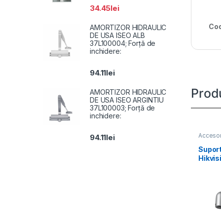
34.45
lei
Cod
AMORTIZOR HIDRAULIC
DE USA ISEO ALB
37L100004; Forță de
inchidere:
94.11
lei
Prod
AMORTIZOR HIDRAULIC
DE USA ISEO ARGINTIU
37L100003; Forță de
inchidere:
Accesor
94.11
lei
Suport
Hikvi
pole-
alloy