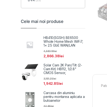
(25)
Cele mai noi produse
HB410(SGSH) BE6500
Whole Home Mesh WiFi7,
1× 2.5 GbE WAN/LAN
4,583.18
lei
2,866.38
lei
Solar Cam 2K Pan/Tilt (2-
Cam Kit) HB112, 1/2.8"
CMOS Sensor,
3,151.25
lei
1,942.85
lei
Pat
Carcasa din aluminiu
pentru montarea aplicata a
butoanelor
42.85
lei