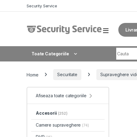
Skip to navigation
Skip to content
Security Service
Livra
Search fo
Toate Categoriile
Home
Securitate
Supraveghere vid
Afiseaza toate categoriile
Accesorii
(252)
Camere supraveghere
(74)
DVR