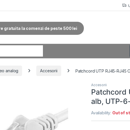
re gratuita la comenzi de peste 500 lei
r:
eo analog
Accesorii
Patchcord UTP RJ45-RJ45 Ca
Accesorii
Patchcord
alb, UTP-6
Availability:
Out of s