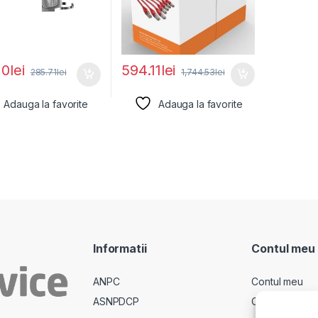
20
lei
594.11
lei
285.71
lei
1,744.53
lei
Adauga la favorite
Adauga la favorite
Informatii
Contul meu
ANPC
Contul meu
ASNPDCP
Comenzi