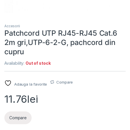
Accesorii
Patchcord UTP RJ45-RJ45 Cat.6
2m gri,UTP-6-2-G, pachcord din
cupru
Availability:
Out of stock
Compare
Adauga la favorite
11.76
lei
Compare