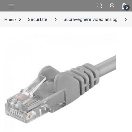
Skip to navigation
Skip to content
0
Home
Securitate
Supraveghere video analog