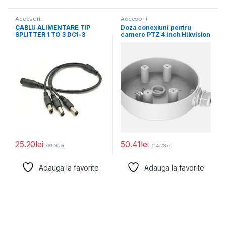
Accesorii
Accesorii
CABLU ALIMENTARE TIP
Doza conexiuni pentru
SPLITTER 1 TO 3 DC1-3
camere PTZ 4 inch Hikvision
Pachet 10
DS-1280ZJ-SD11, material
25.20
lei
50.41
lei
60.50
lei
114.28
lei
Adauga la favorite
Adauga la favorite