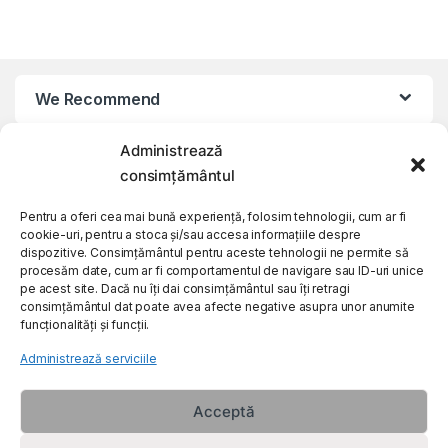
We Recommend
Administrează
My Account
consimțământul
Customer Care
Pentru a oferi cea mai bună experiență, folosim tehnologii, cum ar fi
cookie-uri, pentru a stoca și/sau accesa informațiile despre
dispozitive. Consimțământul pentru aceste tehnologii ne permite să
procesăm date, cum ar fi comportamentul de navigare sau ID-uri unice
About Us
pe acest site. Dacă nu îți dai consimțământul sau îți retragi
consimțământul dat poate avea afecte negative asupra unor anumite
funcționalități și funcții.
Administrează serviciile
Acceptă