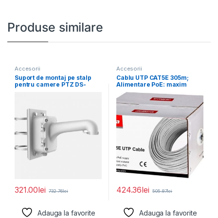
Produse similare
Accesorii
Accesorii
Suport de montaj pe stalp
Cablu UTP CAT5E 305m;
pentru camere PTZ DS-
Alimentare PoE: maxim
1604ZJ-BOX-POLE, material
160m, conductor: 0.45*
321.00
lei
424.36
lei
732.76
lei
505.87
lei
Adauga la favorite
Adauga la favorite