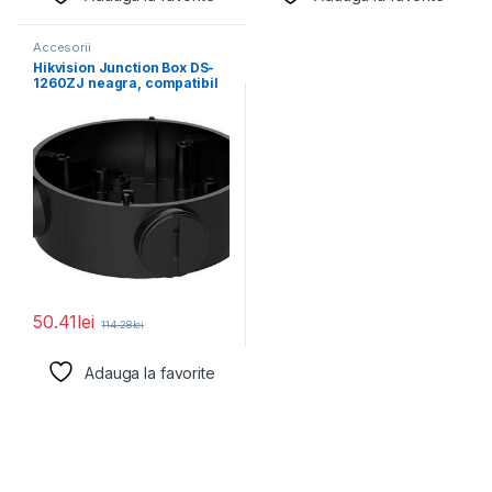
Accesorii
Hikvision Junction Box DS-
1260ZJ neagra, compatibil
cu bullet camera, aliaj
50.41
lei
114.28
lei
Adauga la favorite