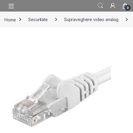
Skip to navigation
Skip to content
0
Home
Securitate
Supraveghere video analog