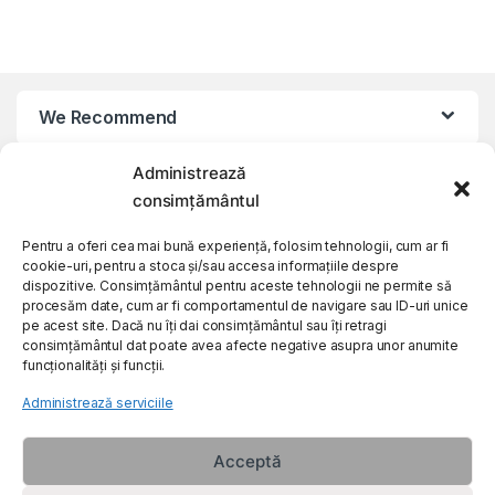
We Recommend
Administrează
My Account
consimțământul
Customer Care
Pentru a oferi cea mai bună experiență, folosim tehnologii, cum ar fi
cookie-uri, pentru a stoca și/sau accesa informațiile despre
dispozitive. Consimțământul pentru aceste tehnologii ne permite să
procesăm date, cum ar fi comportamentul de navigare sau ID-uri unice
About Us
pe acest site. Dacă nu îți dai consimțământul sau îți retragi
consimțământul dat poate avea afecte negative asupra unor anumite
funcționalități și funcții.
Administrează serviciile
Acceptă