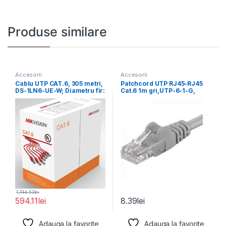
Produse similare
Accesorii
Accesorii
Cablu UTP CAT.6, 305 metri,
Patchcord UTP RJ45-RJ45
DS-1LN6-UE-W; Diametru fir:
Cat.6 1m gri,UTP-6-1-G,
0.53mm, OFC,
pachcord din cupru
1,744.53
lei
594.11
lei
8.39
lei
Adauga la favorite
Adauga la favorite