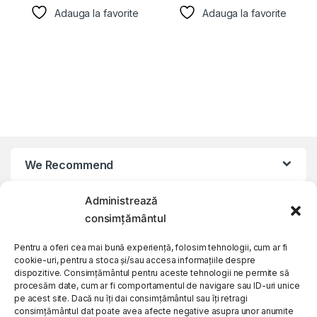
Adauga la favorite
Adauga la favorite
We Recommend
Administrează
My Account
consimțământul
Customer Care
Pentru a oferi cea mai bună experiență, folosim tehnologii, cum ar fi
cookie-uri, pentru a stoca și/sau accesa informațiile despre
dispozitive. Consimțământul pentru aceste tehnologii ne permite să
procesăm date, cum ar fi comportamentul de navigare sau ID-uri unice
About Us
pe acest site. Dacă nu îți dai consimțământul sau îți retragi
consimțământul dat poate avea afecte negative asupra unor anumite