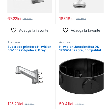
67.22
lei
183.18
lei
152.09
lei
418.48
lei
Adauga la favorite
Adauga la favorite
Accesorii
Accesorii
Suport de prindere Hikvision
Hikvision Junction Box DS-
DS-1602ZJ-pole-P; Grey
1260ZJ neagra, compatibil
Aluminum alloy 117×
cu bullet camera, aliaj
194×310mm
125.20
lei
50.41
lei
285.71
lei
114.28
lei