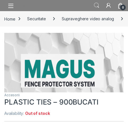
Skip to navigation
Skip to content
0
Home
Securitate
Supraveghere video analog
Accesorii
PLASTIC TIES – 900BUCATI
Availability:
Out of stock