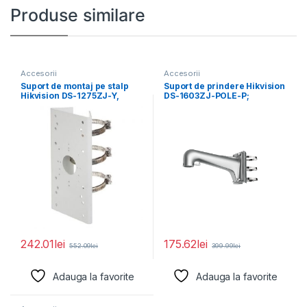
Produse similare
Accesorii
Accesorii
Suport de montaj pe stalp
Suport de prindere Hikvision
Hikvision DS-1275ZJ-Y,
DS-1603ZJ-POLE-P;
dimensiuni: 67 mm
Material: Aluminum Alloy,
Steel, and
242.01
lei
175.62
lei
552.09
lei
399.99
lei
Adauga la favorite
Adauga la favorite