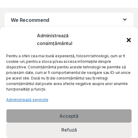
We Recommend
Administrează
My Account
consimțământul
Customer Care
Pentru a oferi cea mai bună experiență, folosim tehnologii, cum ar fi
cookie-uri, pentru a stoca și/sau accesa informațiile despre
dispozitive. Consimțământul pentru aceste tehnologii ne permite să
procesăm date, cum ar fi comportamentul de navigare sau ID-uri unice
About Us
pe acest site. Dacă nu îți dai consimțământul sau îți retragi
consimțământul dat poate avea afecte negative asupra unor anumite
funcționalități și funcții.
Administrează serviciile
Acceptă
Refuză