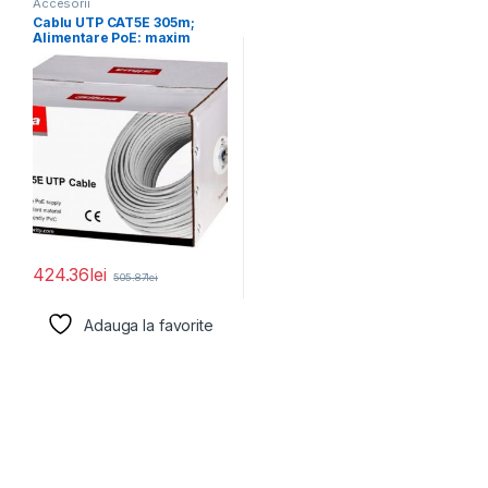
Accesorii
Cablu UTP CAT5E 305m;
Alimentare PoE: maxim
160m, conductor: 0.45*
424.36
lei
505.87
lei
Adauga la favorite