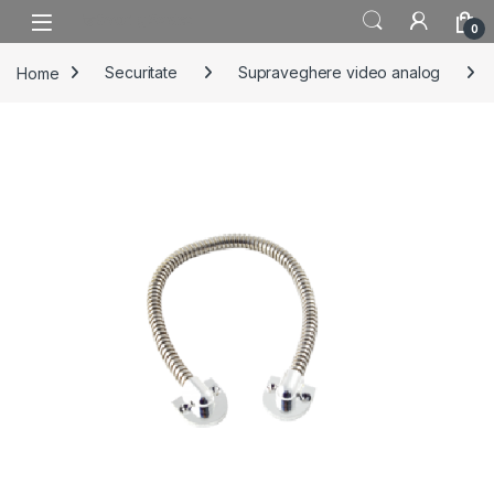
Skip to navigation
Skip to content
0
Home
Securitate
Supraveghere video analog