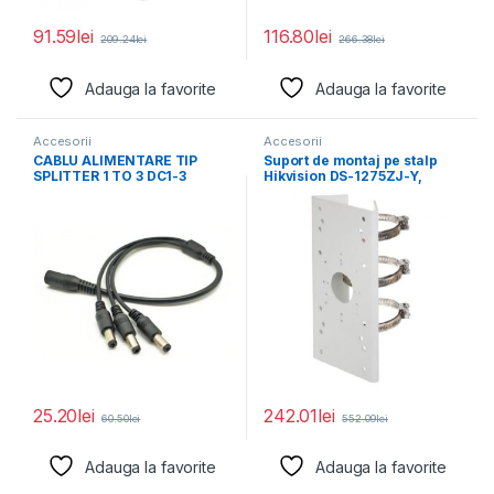
91.59
lei
116.80
lei
209.24
lei
266.38
lei
Adauga la favorite
Adauga la favorite
Accesorii
Accesorii
CABLU ALIMENTARE TIP
Suport de montaj pe stalp
SPLITTER 1 TO 3 DC1-3
Hikvision DS-1275ZJ-Y,
Pachet 10
dimensiuni: 67 mm
25.20
lei
242.01
lei
60.50
lei
552.09
lei
Adauga la favorite
Adauga la favorite