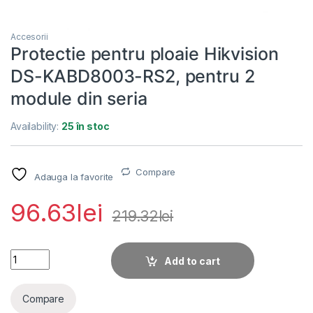
Accesorii
Protectie pentru ploaie Hikvision
DS-KABD8003-RS2, pentru 2
module din seria
Availability:
25 în stoc
Compare
Adauga la favorite
96.63
lei
219.32
lei
Protectie pentru ploaie Hikvision DS-KABD8003-RS2, pentru 2
Add to cart
Compare