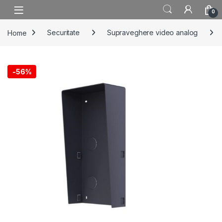
Skip to navigation
Skip to content
0
Home
Securitate
Supraveghere video analog
-
56%