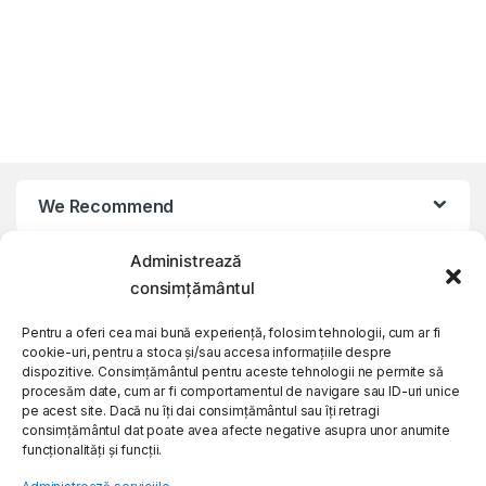
We Recommend
Administrează
My Account
consimțământul
Customer Care
Pentru a oferi cea mai bună experiență, folosim tehnologii, cum ar fi
cookie-uri, pentru a stoca și/sau accesa informațiile despre
dispozitive. Consimțământul pentru aceste tehnologii ne permite să
procesăm date, cum ar fi comportamentul de navigare sau ID-uri unice
About Us
pe acest site. Dacă nu îți dai consimțământul sau îți retragi
consimțământul dat poate avea afecte negative asupra unor anumite
funcționalități și funcții.