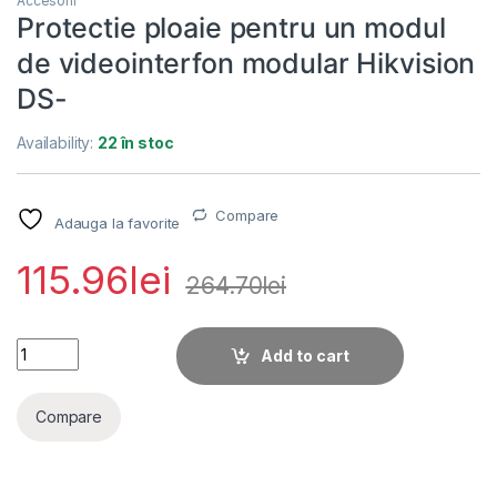
Accesorii
Protectie ploaie pentru un modul
de videointerfon modular Hikvision
DS-
Availability:
22 în stoc
Compare
Adauga la favorite
115.96
lei
264.70
lei
Protectie ploaie pentru un modul de videointerfon modular Hi
Add to cart
Compare