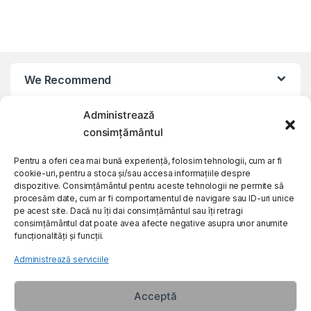
We Recommend
Administrează
My Account
consimțământul
Customer Care
Pentru a oferi cea mai bună experiență, folosim tehnologii, cum ar fi
cookie-uri, pentru a stoca și/sau accesa informațiile despre
dispozitive. Consimțământul pentru aceste tehnologii ne permite să
procesăm date, cum ar fi comportamentul de navigare sau ID-uri unice
About Us
pe acest site. Dacă nu îți dai consimțământul sau îți retragi
consimțământul dat poate avea afecte negative asupra unor anumite
funcționalități și funcții.
Administrează serviciile
Acceptă