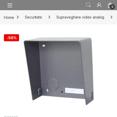
Skip to navigation
Skip to content
0
Home
Securitate
Supraveghere video analog
-
56%