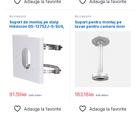
Adauga la favorite
Adauga la favorite
Accesorii
Accesorii
Suport de montaj pe stalp
Suport pentru montaj pe
Hikvision DS-1275ZJ-S-SUS,
tavan pentru camere mini
dimensiuni: 144 mm
dome Hikvision
91.59
lei
183.18
lei
209.24
lei
418.48
lei
Adauga la favorite
Adauga la favorite