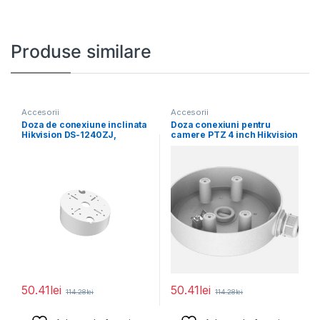
Produse similare
Accesorii
Accesorii
Doza de conexiune inclinata
Doza conexiuni pentru
Hikvision DS-1240ZJ,
camere PTZ 4 inch Hikvision
Aluminum alloy, Φ145×
DS-1280ZJ-SD11, material
63mm
50.41
lei
50.41
lei
114.28
lei
114.28
lei