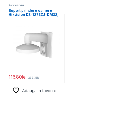
Accesorii
Suport prindere camere
Hikvision DS-1273ZJ-DM32,
material aluminiu; Hikvision
white; Aluminum
116.80
lei
266.38
lei
Adauga la favorite