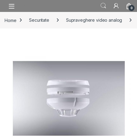
Skip to navigation
Skip to content
0
Home
Securitate
Supraveghere video analog