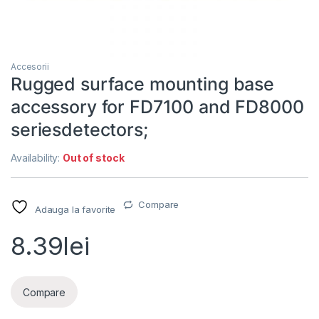
Accesorii
Rugged surface mounting base
accessory for FD7100 and FD8000
seriesdetectors;
Availability:
Out of stock
Compare
Adauga la favorite
8.39
lei
Compare