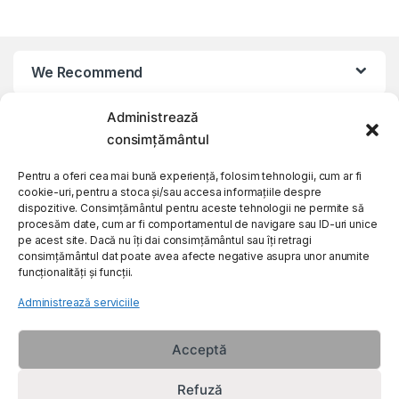
We Recommend
Administrează
My Account
consimțământul
Customer Care
Pentru a oferi cea mai bună experiență, folosim tehnologii, cum ar fi
cookie-uri, pentru a stoca și/sau accesa informațiile despre
dispozitive. Consimțământul pentru aceste tehnologii ne permite să
procesăm date, cum ar fi comportamentul de navigare sau ID-uri unice
About Us
pe acest site. Dacă nu îți dai consimțământul sau îți retragi
consimțământul dat poate avea afecte negative asupra unor anumite
funcționalități și funcții.
Administrează serviciile
Acceptă
Refuză