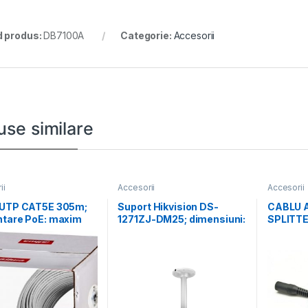
 produs:
DB7100A
Categorie:
Accesorii
use similare
ii
Accesorii
Accesorii
 UTP CAT5E 305m;
Suport Hikvision DS-
CABLU 
ntare PoE: maxim
1271ZJ-DM25; dimensiuni:
SPLITTE
conductor: 0.45*
560×165×165mm.
Pachet 