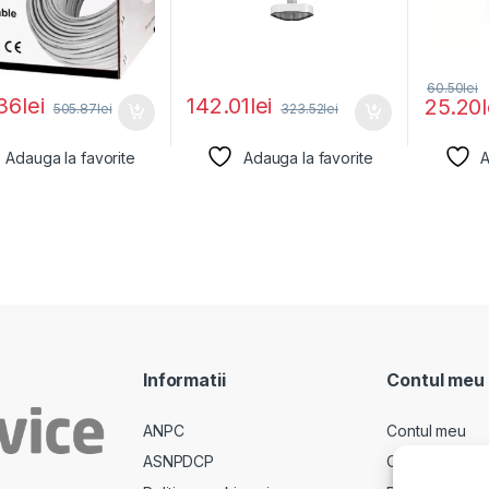
60.50
lei
36
lei
142.01
lei
25.20
505.87
lei
323.52
lei
Adauga la favorite
Adauga la favorite
A
Informatii
Contul meu
ANPC
Contul meu
ASNPDCP
Comenzi