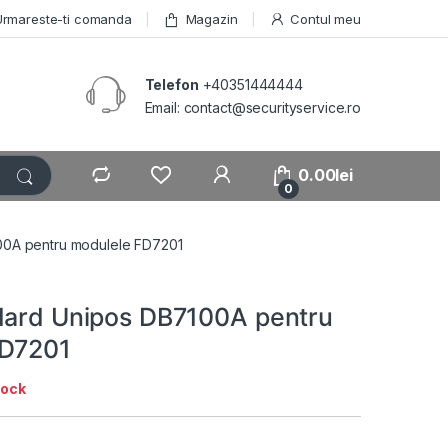
Urmareste-ti comanda
Magazin
Contul meu
Telefon
+40351444444
Email: contact@securityservice.ro
0.00
lei
0
00A pentru modulele FD7201
dard Unipos DB7100A pentru
FD7201
tock