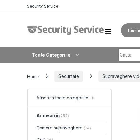
Skip to navigation
Skip to content
Security Service
Livra
Search fo
Toate Categoriile
Home
Securitate
Supraveghere vid
Afiseaza toate categoriile
Accesorii
(252)
Camere supraveghere
(74)
DVR