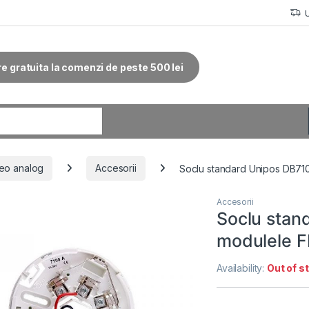
re gratuita la comenzi de peste 500 lei
r:
eo analog
Accesorii
Soclu standard Unipos DB71
Accesorii
Soclu stan
modulele 
Availability:
Out of s