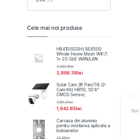
(25)
Cele mai noi produse
HB410(SGSH) BE6500
Whole Home Mesh WiFi7,
1× 2.5 GbE WAN/LAN
4,583.18
lei
2,866.38
lei
Solar Cam 2K Pan/Tilt (2-
Cam Kit) HB112, 1/2.8"
CMOS Sensor,
3,151.25
lei
1,942.85
lei
Soc
Carcasa din aluminiu
pentru montarea aplicata a
butoanelor
42.85
lei