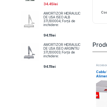
34.45
lei
Cod
AMORTIZOR HIDRAULIC
DE USA ISEO ALB
37L100004; Forță de
inchidere:
94.11
lei
Prod
AMORTIZOR HIDRAULIC
DE USA ISEO ARGINTIU
37L100003; Forță de
inchidere:
Accesor
94.11
lei
Cablu
Alime
160m, 