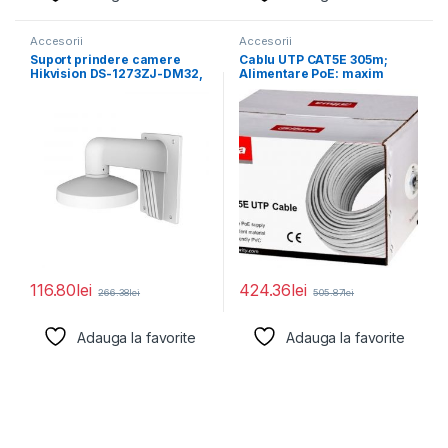
Accesorii
Accesorii
Suport prindere camere
Cablu UTP CAT5E 305m;
Hikvision DS-1273ZJ-DM32,
Alimentare PoE: maxim
material aluminiu; Hikvision
160m, conductor: 0.45*
white; Aluminum
116.80
lei
424.36
lei
266.38
lei
505.87
lei
Adauga la favorite
Adauga la favorite