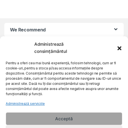
We Recommend
Administrează
My Account
consimțământul
Customer Care
Pentru a oferi cea mai bună experiență, folosim tehnologii, cum ar fi
cookie-uri, pentru a stoca și/sau accesa informațiile despre
dispozitive. Consimțământul pentru aceste tehnologii ne permite să
procesăm date, cum ar fi comportamentul de navigare sau ID-uri unice
About Us
pe acest site. Dacă nu îți dai consimțământul sau îți retragi
consimțământul dat poate avea afecte negative asupra unor anumite
funcționalități și funcții.
Administrează serviciile
Acceptă