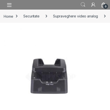
Skip to navigation
Skip to content
0
Home
Securitate
Supraveghere video analog