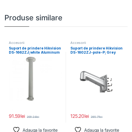
Produse similare
Accesorii
Accesorii
Suport de prindere Hikvision
Suport de prindere Hikvision
DS-1662ZJ;white Aluminum
DS-1602ZJ-pole-P; Grey
alloy Φ116.5×500mm
Aluminum alloy 117×
194×310mm
91.59
lei
125.20
lei
209.24
lei
285.71
lei
Adauga la favorite
Adauga la favorite