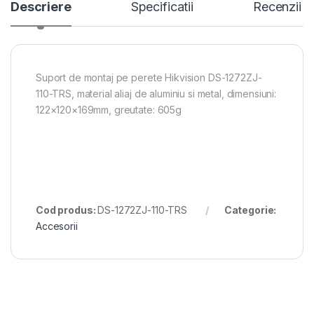
Descriere
Specificatii
Recenzii
Suport de montaj pe perete Hikvision DS-1272ZJ-
110-TRS, material aliaj de aluminiu si metal, dimensiuni:
122×120×169mm, greutate: 605g
Cod produs:
DS-1272ZJ-110-TRS
Categorie:
Accesorii