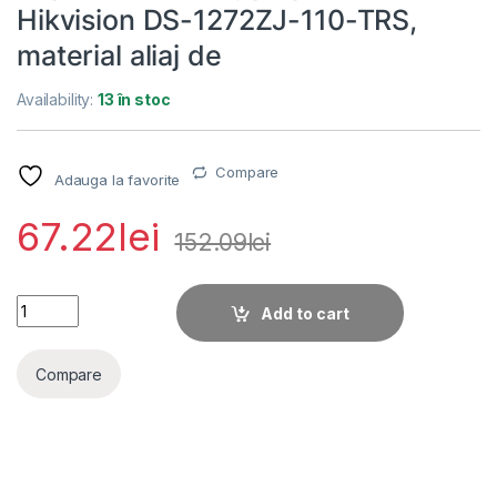
Hikvision DS-1272ZJ-110-TRS,
material aliaj de
Availability:
13 în stoc
Compare
Adauga la favorite
67.22
lei
152.09
lei
Suport de montaj pe perete Hikvision DS-1272ZJ-110-TRS, mate
Add to cart
Compare