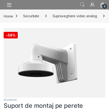
Skip to navigation
Skip to content
0
Home
Securitate
Supraveghere video analog
-
56%
Accesorii
Suport de montaj pe perete