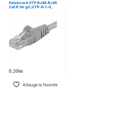
Patchcord UTP RJ45-RJ45
Cat.6 1m gri,UTP-6-1-G,
pachcord din cupru
8.39
lei
Adauga la favorite