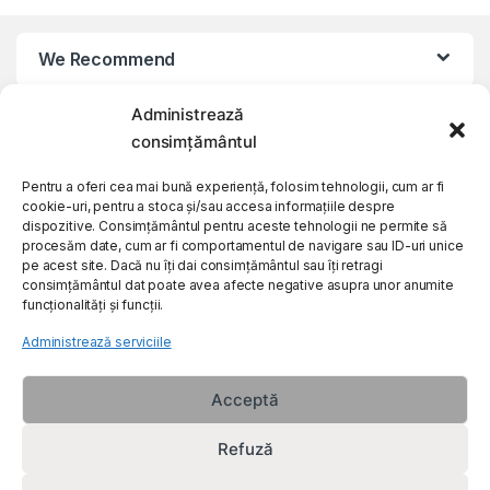
We Recommend
Administrează
My Account
consimțământul
Customer Care
Pentru a oferi cea mai bună experiență, folosim tehnologii, cum ar fi
cookie-uri, pentru a stoca și/sau accesa informațiile despre
dispozitive. Consimțământul pentru aceste tehnologii ne permite să
procesăm date, cum ar fi comportamentul de navigare sau ID-uri unice
About Us
pe acest site. Dacă nu îți dai consimțământul sau îți retragi
consimțământul dat poate avea afecte negative asupra unor anumite
funcționalități și funcții.
Administrează serviciile
Acceptă
Refuză