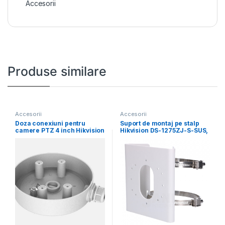
Accesorii
Produse similare
Accesorii
Accesorii
Doza conexiuni pentru
Suport de montaj pe stalp
camere PTZ 4 inch Hikvision
Hikvision DS-1275ZJ-S-SUS,
DS-1280ZJ-SD11, material
dimensiuni: 144 mm