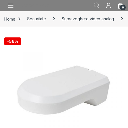
Skip to navigation
Skip to content
0
Home
Securitate
Supraveghere video analog
-
56%