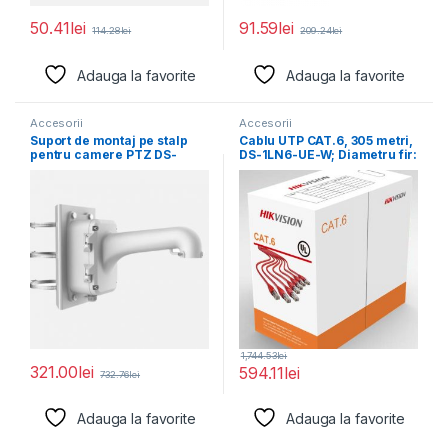
50.41
lei
91.59
lei
114.28
lei
209.24
lei
Adauga la favorite
Adauga la favorite
Accesorii
Accesorii
Suport de montaj pe stalp
Cablu UTP CAT.6, 305 metri,
pentru camere PTZ DS-
DS-1LN6-UE-W; Diametru fir:
1604ZJ-BOX-POLE, material
0.53mm, OFC,
1,744.53
lei
321.00
lei
594.11
lei
732.76
lei
Adauga la favorite
Adauga la favorite