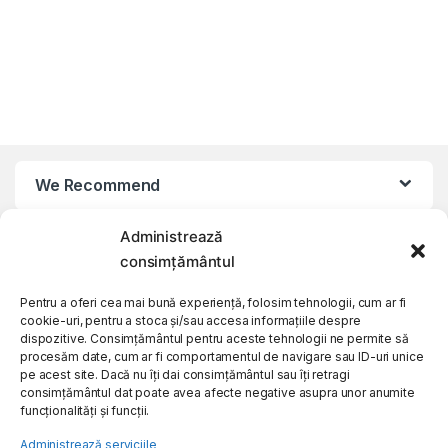
We Recommend
Administrează
My Account
consimțământul
Customer Care
Pentru a oferi cea mai bună experiență, folosim tehnologii, cum ar fi
cookie-uri, pentru a stoca și/sau accesa informațiile despre
dispozitive. Consimțământul pentru aceste tehnologii ne permite să
procesăm date, cum ar fi comportamentul de navigare sau ID-uri unice
About Us
pe acest site. Dacă nu îți dai consimțământul sau îți retragi
consimțământul dat poate avea afecte negative asupra unor anumite
funcționalități și funcții.
Administrează serviciile