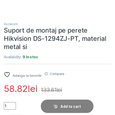
Accesorii
Suport de montaj pe perete
Hikvision DS-1294ZJ-PT, material
metal si
Availability:
9 în stoc
Compare
Adauga la favorite
58.82
lei
133.61
lei
Suport de montaj pe perete Hikvision DS-1294ZJ-PT, material
Add to cart