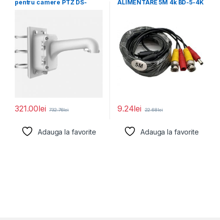
pentru camere PTZ DS-
ALIMENTARE 5M 4k BD-5-4K
1604ZJ-BOX-POLE, material
321.00
lei
9.24
lei
732.76
lei
22.68
lei
Adauga la favorite
Adauga la favorite