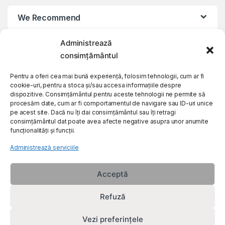
We Recommend
Administrează
My Account
consimțământul
Customer Care
Pentru a oferi cea mai bună experiență, folosim tehnologii, cum ar fi
cookie-uri, pentru a stoca și/sau accesa informațiile despre
dispozitive. Consimțământul pentru aceste tehnologii ne permite să
procesăm date, cum ar fi comportamentul de navigare sau ID-uri unice
About Us
pe acest site. Dacă nu îți dai consimțământul sau îți retragi
consimțământul dat poate avea afecte negative asupra unor anumite
funcționalități și funcții.
Administrează serviciile
Acceptă
Refuză
Vezi preferințele