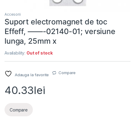
Accesorii
Suport electromagnet de toc
Effeff, ——-02140-01; versiune
lunga, 25mm x
Availability:
Out of stock
Compare
Adauga la favorite
40.33
lei
Compare