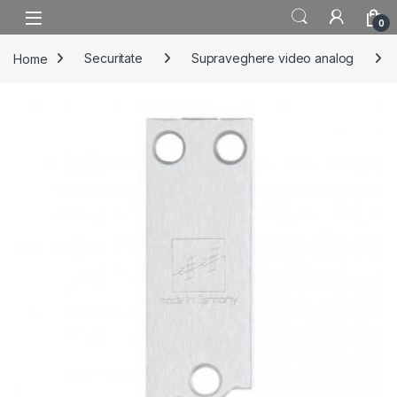
Skip to navigation
Skip to content
0
Home
Securitate
Supraveghere video analog