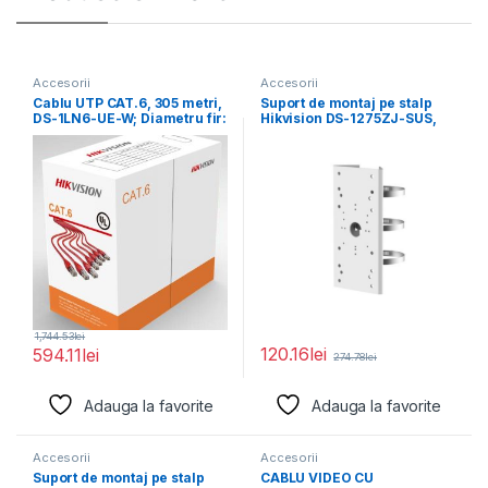
Accesorii
Accesorii
Cablu UTP CAT.6, 305 metri,
Suport de montaj pe stalp
DS-1LN6-UE-W; Diametru fir:
Hikvision DS-1275ZJ-SUS,
0.53mm, OFC,
material otel inoxidabil,
1,744.53
lei
120.16
lei
594.11
lei
274.78
lei
Adauga la favorite
Adauga la favorite
Accesorii
Accesorii
Suport de montaj pe stalp
CABLU VIDEO CU