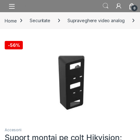
Skip to navigation
Skip to content
0
Home
Securitate
Supraveghere video analog
-
56%
Accesorii
Suport montaj pe colt Hikvision;