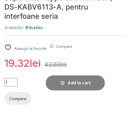
DS-KABV6113-A, pentru
interfoane seria
Availability:
8 în stoc
Compare
Adauga la favorite
19.32
lei
43.69
lei
Suport montaj pe colt Hikvision; DS-KABV6113-A, pentru inter
Add to cart
Compare