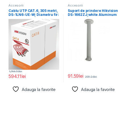
Accesorii
Accesorii
Cablu UTP CAT.6, 305 metri,
Suport de prindere Hikvision
DS-1LN6-UE-W; Diametru fir:
DS-1662ZJ;white Aluminum
0.53mm, OFC,
alloy Φ116.5×500mm
1,744.53
lei
91.59
lei
594.11
lei
209.24
lei
Adauga la favorite
Adauga la favorite