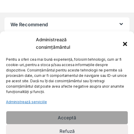
We Recommend
Administrează
My Account
consimțământul
Customer Care
Pentru a oferi cea mai bună experiență, folosim tehnologii, cum ar fi
cookie-uri, pentru a stoca și/sau accesa informațiile despre
dispozitive. Consimțământul pentru aceste tehnologii ne permite să
procesăm date, cum ar fi comportamentul de navigare sau ID-uri unice
About Us
pe acest site. Dacă nu îți dai consimțământul sau îți retragi
consimțământul dat poate avea afecte negative asupra unor anumite
funcționalități și funcții.
Administrează serviciile
Acceptă
Refuză