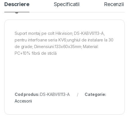
Descriere
Specificatii
Recenzii
Suport montaj pe colt Hikvision; DS-KABV6113-A,
pentru interfoane seria KV6;unghiul de instalare la 30
de grade; Dimensiuni:133x60x35mm; Material:
PC+10% fibră de sticlă
Cod produs:
DS-KABV6113-A
Categorie:
Accesorii