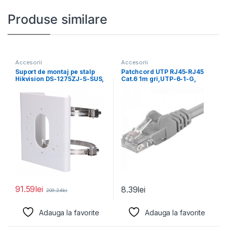
Produse similare
Accesorii
Accesorii
Suport de montaj pe stalp
Patchcord UTP RJ45-RJ45
Hikvision DS-1275ZJ-S-SUS,
Cat.6 1m gri,UTP-6-1-G,
dimensiuni: 144 mm
pachcord din cupru
91.59
lei
8.39
lei
209.24
lei
Adauga la favorite
Adauga la favorite