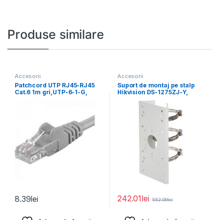
Produse similare
Accesorii
Accesorii
Patchcord UTP RJ45-RJ45
Suport de montaj pe stalp
Cat.6 1m gri,UTP-6-1-G,
Hikvision DS-1275ZJ-Y,
pachcord din cupru
dimensiuni: 67 mm
242.01
lei
8.39
lei
552.09
lei