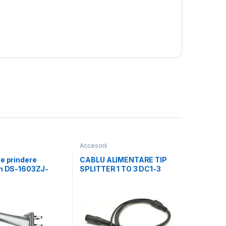
Accesorii
e prindere
CABLU ALIMENTARE TIP
on DS-1603ZJ-
SPLITTER 1 TO 3 DC1-3
Material:
Pachet 10
 Alloy, Steel,