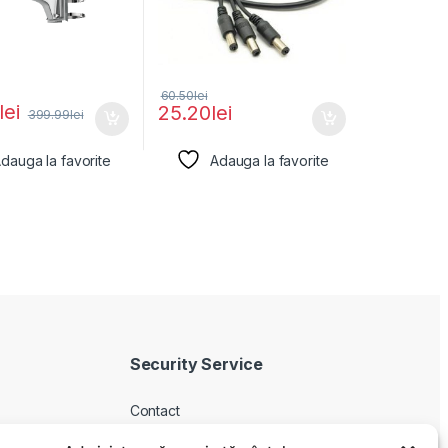
60.50
lei
lei
25.20
lei
399.99
lei
dauga la favorite
Adauga la favorite
Security Service
Contact
Despre noi