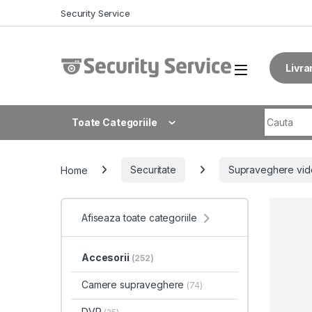
Skip to navigation
Skip to content
Security Service
Livra
Search fo
Toate Categoriile
Home
Securitate
Supraveghere vid
Afiseaza toate categoriile
Accesorii
(252)
Camere supraveghere
(74)
DVR