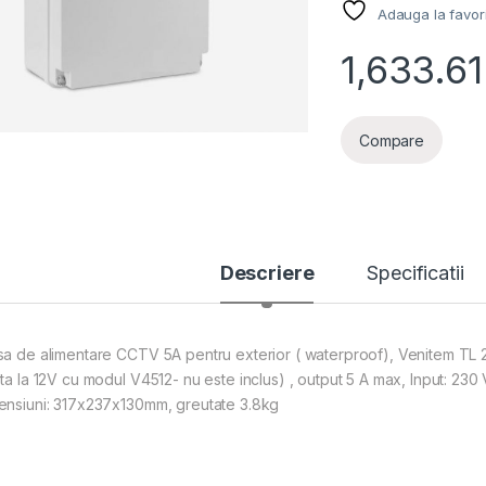
Adauga la favor
1,633.61
Compare
Descriere
Specificatii
sa de alimentare CCTV 5A pentru exterior ( waterproof), Venitem TL 
ta la 12V cu modul V4512- nu este inclus) , output 5 A max, Input: 230 
ensiuni: 317x237x130mm, greutate 3.8kg