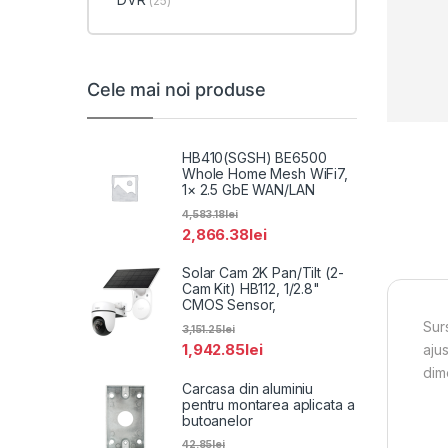
(25)
Cele mai noi produse
HB410(SGSH) BE6500
Whole Home Mesh WiFi7,
1× 2.5 GbE WAN/LAN
4,583.18
lei
2,866.38
lei
Solar Cam 2K Pan/Tilt (2-
Cam Kit) HB112, 1/2.8"
CMOS Sensor,
Sur
3,151.25
lei
1,942.85
lei
ajus
dim
Carcasa din aluminiu
pentru montarea aplicata a
butoanelor
42.85
lei