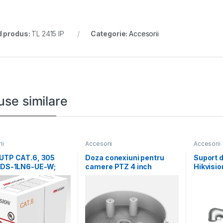
 produs:
TL 2415 IP
Categorie:
Accesorii
use similare
ii
Accesorii
Accesorii
 UTP CAT.6, 305
Doza conexiuni pentru
Suport d
, DS-1LN6-UE-W;
camere PTZ 4 inch
Hikvisi
ru fir: 0.53mm,
Hikvision DS-1280ZJ-
POLE-P; 
SD11, material
Aluminum
and