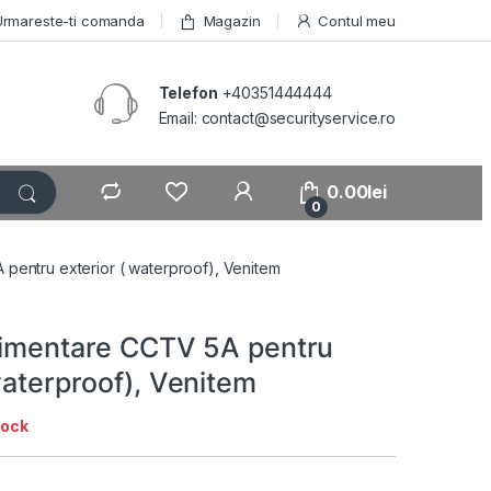
Urmareste-ti comanda
Magazin
Contul meu
Telefon
+40351444444
Email: contact@securityservice.ro
0.00
lei
0
 pentru exterior ( waterproof), Venitem
limentare CCTV 5A pentru
waterproof), Venitem
tock