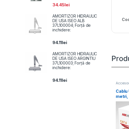
34.45
lei
AMORTIZOR HIDRAULIC
Cod
DE USA ISEO ALB
37L100004; Forță de
inchidere:
94.11
lei
AMORTIZOR HIDRAULIC
Prod
DE USA ISEO ARGINTIU
37L100003; Forță de
inchidere:
94.11
lei
Accesor
Cablu
metri
Diamet
OFC,