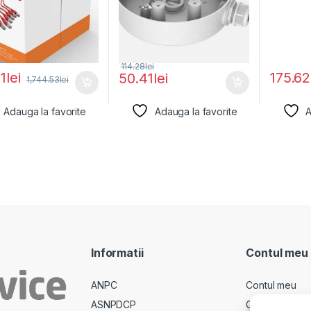
114.28
lei
1
lei
175.62
50.41
lei
1,744.53
lei
Adauga la favorite
Adauga la favorite
A
Informatii
Contul meu
ANPC
Contul meu
ASNPDCP
Comenzi