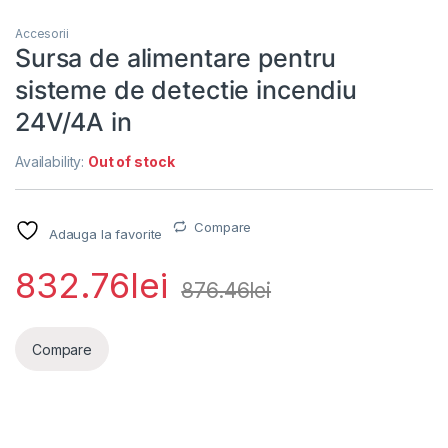
Accesorii
Sursa de alimentare pentru
sisteme de detectie incendiu
24V/4A in
Availability:
Out of stock
Compare
Adauga la favorite
832.76
lei
876.46
lei
Compare