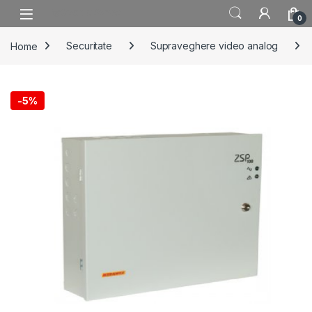
Skip to navigation
Skip to content
0
Home
Securitate
Supraveghere video analog
-
5%