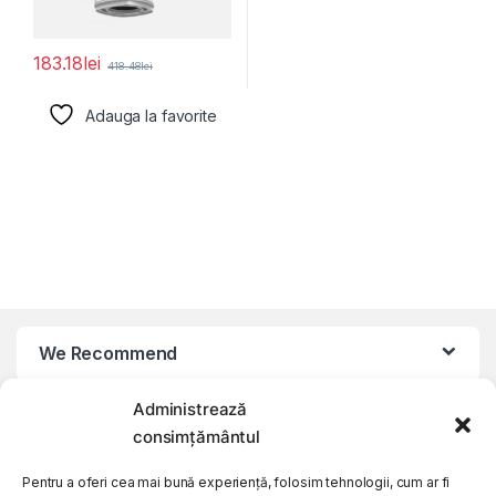
183.18
lei
418.48
lei
Adauga la favorite
We Recommend
Administrează
My Account
consimțământul
Customer Care
Pentru a oferi cea mai bună experiență, folosim tehnologii, cum ar fi