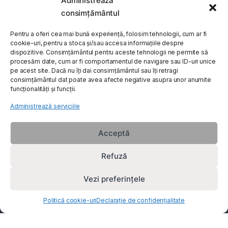
Administrează
My Account
consimțământul
Customer Care
Pentru a oferi cea mai bună experiență, folosim tehnologii, cum ar fi
cookie-uri, pentru a stoca și/sau accesa informațiile despre
dispozitive. Consimțământul pentru aceste tehnologii ne permite să
procesăm date, cum ar fi comportamentul de navigare sau ID-uri unice
About Us
pe acest site. Dacă nu îți dai consimțământul sau îți retragi
consimțământul dat poate avea afecte negative asupra unor anumite
funcționalități și funcții.
Administrează serviciile
Acceptă
Refuză
Vezi preferințele
Politică cookie-uri
Declarație de confidențialitate