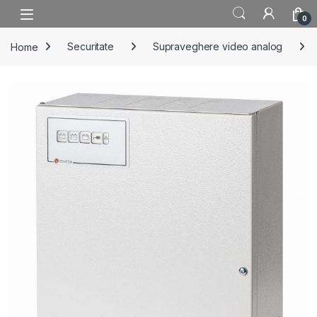
Skip to navigation
Skip to content
0
Home
Securitate
Supraveghere video analog