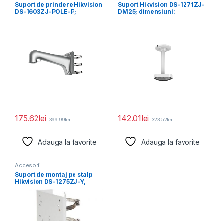
Suport de prindere Hikvision
Suport Hikvision DS-1271ZJ-
DS-1603ZJ-POLE-P;
DM25; dimensiuni:
Material: Aluminum Alloy,
560×165×165mm.
Steel, and
175.62
lei
142.01
lei
399.99
lei
323.52
lei
Adauga la favorite
Adauga la favorite
Accesorii
Suport de montaj pe stalp
Hikvision DS-1275ZJ-Y,
dimensiuni: 67 mm