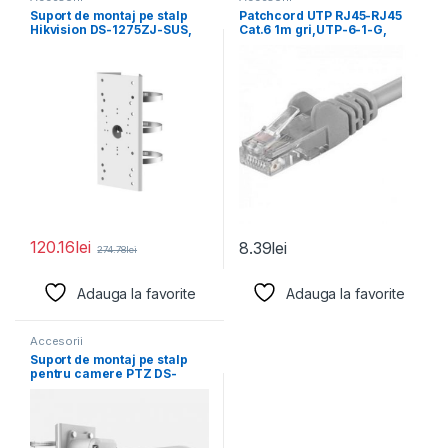
Suport de montaj pe stalp
Patchcord UTP RJ45-RJ45
Hikvision DS-1275ZJ-SUS,
Cat.6 1m gri,UTP-6-1-G,
material otel inoxidabil,
pachcord din cupru
120.16
lei
8.39
lei
274.78
lei
Adauga la favorite
Adauga la favorite
Accesorii
Suport de montaj pe stalp
pentru camere PTZ DS-
1604ZJ-BOX-POLE, material