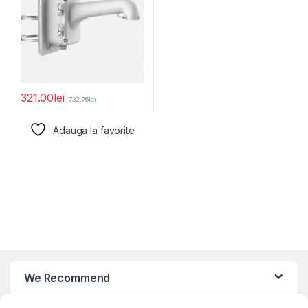
321.00
lei
732.76
lei
Adauga la favorite
We Recommend