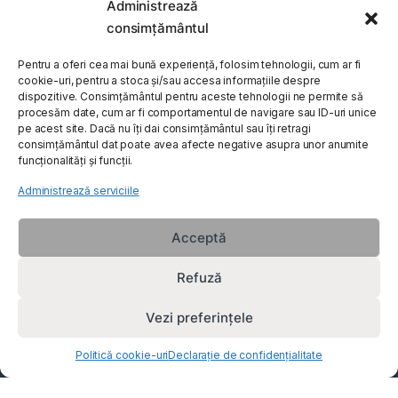
Administrează
My Account
consimțământul
Customer Care
Pentru a oferi cea mai bună experiență, folosim tehnologii, cum ar fi
cookie-uri, pentru a stoca și/sau accesa informațiile despre
dispozitive. Consimțământul pentru aceste tehnologii ne permite să
procesăm date, cum ar fi comportamentul de navigare sau ID-uri unice
About Us
pe acest site. Dacă nu îți dai consimțământul sau îți retragi
consimțământul dat poate avea afecte negative asupra unor anumite
funcționalități și funcții.
Administrează serviciile
Acceptă
Refuză
Vezi preferințele
Politică cookie-uri
Declarație de confidențialitate