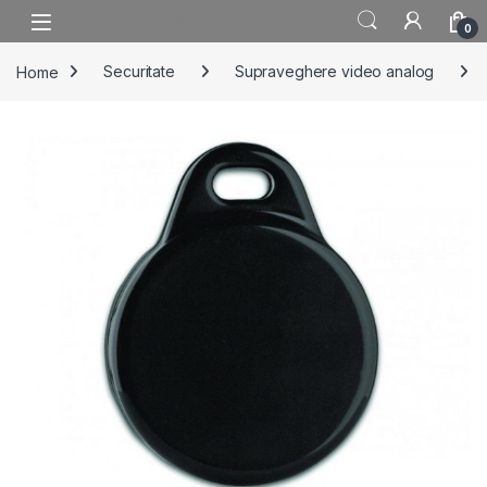
Skip to navigation
Skip to content
0
Home
Securitate
Supraveghere video analog