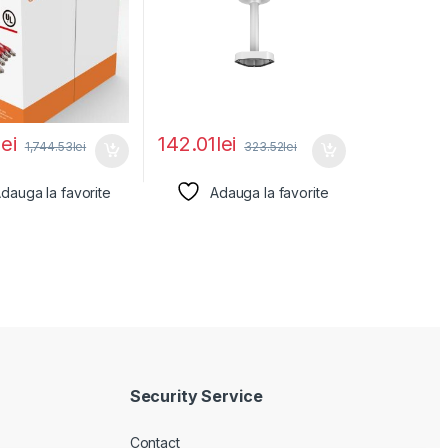
lei
142.01
lei
1,744.53
lei
323.52
lei
dauga la favorite
Adauga la favorite
Security Service
Contact