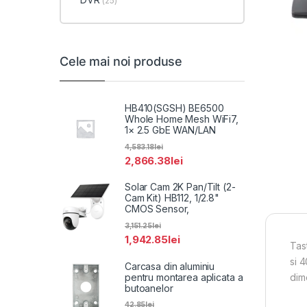
(25)
Cele mai noi produse
HB410(SGSH) BE6500
Whole Home Mesh WiFi7,
1× 2.5 GbE WAN/LAN
4,583.18
lei
2,866.38
lei
Solar Cam 2K Pan/Tilt (2-
Cam Kit) HB112, 1/2.8"
CMOS Sensor,
3,151.25
lei
1,942.85
lei
Tas
si 
Carcasa din aluminiu
pentru montarea aplicata a
dim
butoanelor
42.85
lei