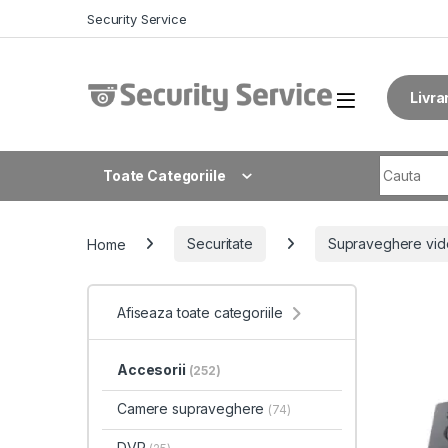
Skip to navigation
Skip to content
Security Service
Livra
Search fo
Toate Categoriile
Home
Securitate
Supraveghere vid
Afiseaza toate categoriile
Accesorii
(252)
Camere supraveghere
(74)
DVR