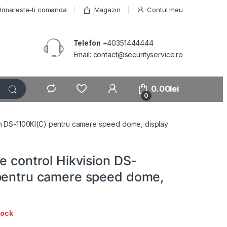
Urmareste-ti comanda
Magazin
Contul meu
Telefon
+40351444444
Email: contact@securityservice.ro
0.00
lei
0
ion DS-1100KI(C) pentru camere speed dome, display
e control Hikvision DS-
pentru camere speed dome,
tock