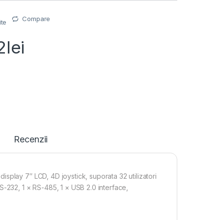
Compare
ite
2
lei
Recenzii
splay 7″ LCD, 4D joystick, suporata 32 utilizatori
S-232, 1 × RS-485, 1 × USB 2.0 interface,