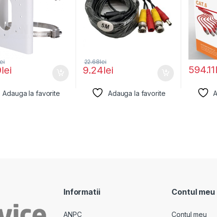
lei
22.68
lei
594.11
9
lei
9.24
lei
Adauga la favorite
Adauga la favorite
A
Informatii
Contul meu
ANPC
Contul meu