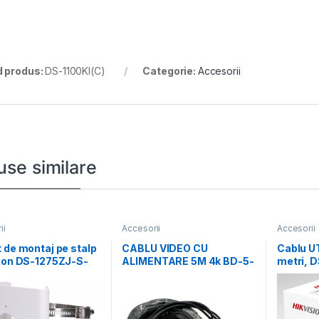
 produs:
DS-1100KI(C)
Categorie:
Accesorii
use similare
ii
Accesorii
Accesorii
 de montaj pe stalp
CABLU VIDEO CU
Cablu U
sion DS-1275ZJ-S-
ALIMENTARE 5M 4k BD-5-
metri, 
dimensiuni: 144 mm
4K
Diametr
OFC,