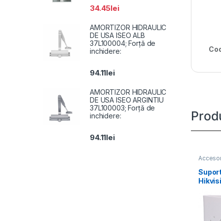
34.45
lei
AMORTIZOR HIDRAULIC
DE USA ISEO ALB
37L100004; Forță de
Cod
inchidere:
94.11
lei
AMORTIZOR HIDRAULIC
DE USA ISEO ARGINTIU
37L100003; Forță de
Prod
inchidere:
94.11
lei
Accesor
Suport
Hikvi
SUS, 