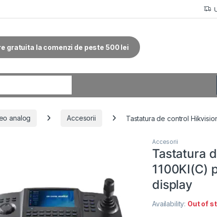
re gratuita la comenzi de peste 500 lei
r:
eo analog
Accesorii
Tastatura de control Hikvis
Accesorii
Tastatura d
1100KI(C) 
display
Availability:
Out of s