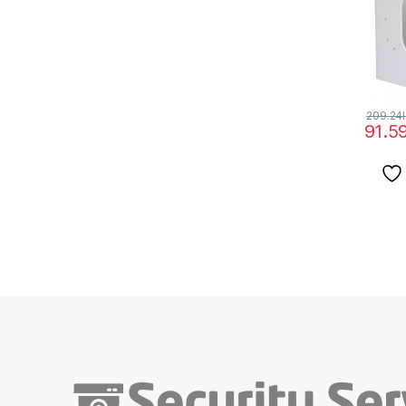
209.24
91.5