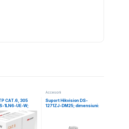
Accesorii
TP CAT.6, 305
Suport Hikvision DS-
DS-1LN6-UE-W;
1271ZJ-DM25; dimensiuni:
u fir: 0.53mm,
560×165×165mm.