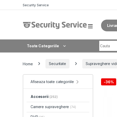
Skip to navigation
Skip to content
Security Service
Livra
Search fo
Toate Categoriile
Home
Securitate
Supraveghere vid
Afiseaza toate categoriile
-
36%
Accesorii
(252)
Camere supraveghere
(74)
DVR