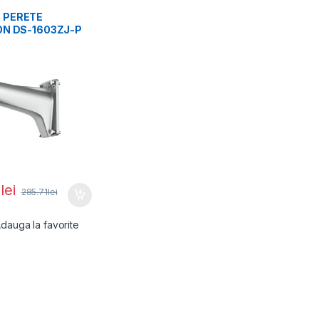
 PERETE
ON DS-1603ZJ-P
IU, PLATINUM
0
lei
285.71
lei
dauga la favorite