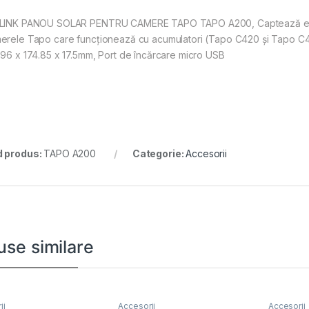
LINK PANOU SOLAR PENTRU CAMERE TAPO TAPO A200, Captează energi
erele Tapo care funcționează cu acumulatori (Tapo C420 și Tapo C40
.96 x 174.85 x 17.5mm, Port de încărcare micro USB
 produs:
TAPO A200
Categorie:
Accesorii
use similare
ii
Accesorii
Accesorii