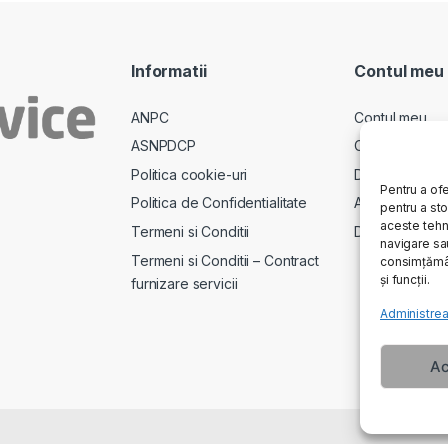
Informatii
Contul meu
ANPC
Contul meu
ASNPDCP
Comenzi
Politica cookie-uri
Descarcari
Pentru a ofe
Politica de Confidentialitate
Adrese
pentru a st
aceste tehn
Termeni si Conditii
Detalii cont
navigare sau
Termeni si Conditii – Contract
consimțămân
și funcții.
furnizare servicii
Administrea
Ac