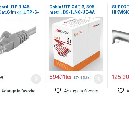
cord UTP RJ45-
Cablu UTP CAT.6, 305
SUPORT
at.6 1m gri,UTP-6-
metri, DS-1LN6-UE-W;
HIKVISI
achcord din cupru
Diametru fir: 0.53mm,
ALUMIN
OFC,
GRAY
594.11
lei
125.2
lei
1,744.53
lei
Adauga la favorite
Adauga la favorite
A