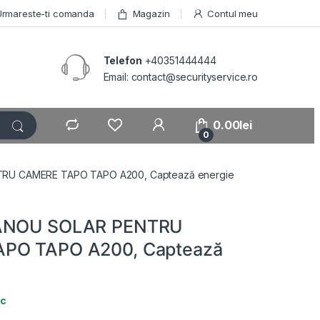
Urmareste-ti comanda
Magazin
Contul meu
Telefon
+40351444444
Email: contact@securityservice.ro
0.00
lei
0
RU CAMERE TAPO TAPO A200, Captează energie
PANOU SOLAR PENTRU
PO TAPO A200, Captează
oc