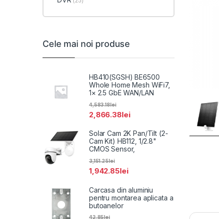
(25)
Cele mai noi produse
HB410(SGSH) BE6500
Whole Home Mesh WiFi7,
1× 2.5 GbE WAN/LAN
4,583.18
lei
2,866.38
lei
Solar Cam 2K Pan/Tilt (2-
Cam Kit) HB112, 1/2.8"
CMOS Sensor,
3,151.25
lei
1,942.85
lei
Carcasa din aluminiu
pentru montarea aplicata a
butoanelor
42.85
lei