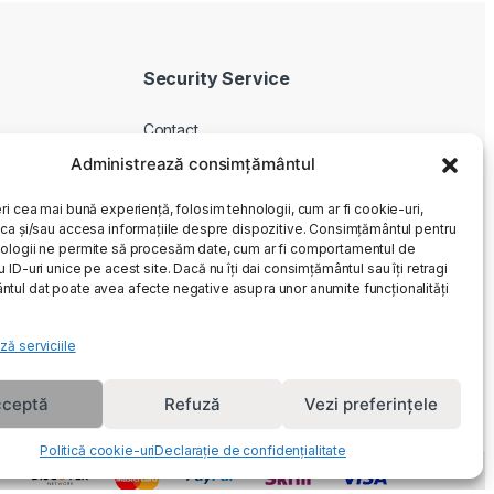
Security Service
Contact
Despre noi
Administrează consimțământul
Livrare produse
ri cea mai bună experiență, folosim tehnologii, cum ar fi cookie-uri,
Service si garantie
oca și/sau accesa informațiile despre dispozitive. Consimțământul pentru
ologii ne permite să procesăm date, cum ar fi comportamentul de
Cum cumpar
 ID-uri unice pe acest site. Dacă nu îți dai consimțământul sau îți retragi
Returnari
tul dat poate avea afecte negative asupra unor anumite funcționalități
ză serviciile
ceptă
Refuză
Vezi preferințele
Politică cookie-uri
Declarație de confidențialitate