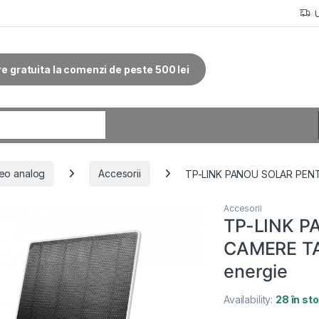
re gratuita la comenzi de peste 500 lei
r:
eo analog
Accesorii
TP-LINK PANOU SOLAR PENT
Accesorii
TP-LINK 
CAMERE TA
energie
Availability:
28 în st