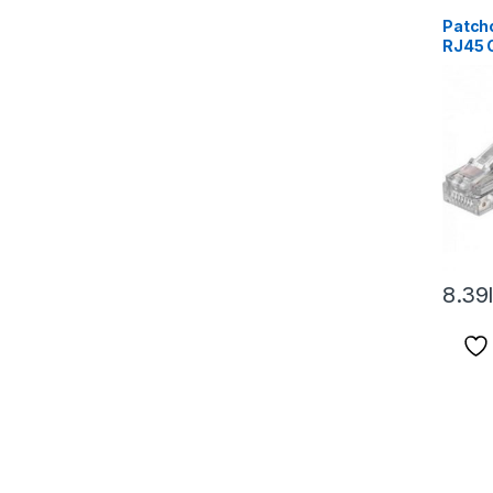
Patch
RJ45 C
1-G, p
8.39