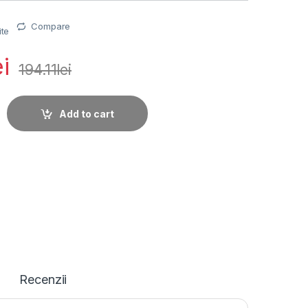
Compare
ite
ei
194.11
lei
LAR PENTRU CAMERE TAPO TAPO A200, Captează energie quan
Add to cart
Recenzii