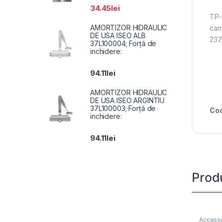
34.45
lei
TP-
AMORTIZOR HIDRAULIC
cam
DE USA ISEO ALB
237
37L100004; Forță de
inchidere:
94.11
lei
AMORTIZOR HIDRAULIC
DE USA ISEO ARGINTIU
37L100003; Forță de
Cod
inchidere:
94.11
lei
Prod
Accesor