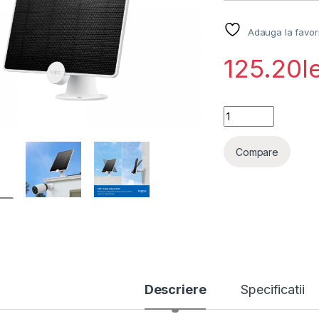
Adauga la favor
125.20
l
TP-LINK PANOU SO
Compare
Descriere
Specificatii