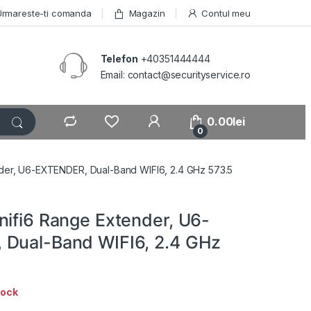
Urmareste-ti comanda
Magazin
Contul meu
Telefon
+40351444444
Email: contact@securityservice.ro
0.00
lei
0
nder, U6-EXTENDER, Dual-Band WIFI6, 2.4 GHz 573.5
nifi6 Range Extender, U6-
Dual-Band WIFI6, 2.4 GHz
tock