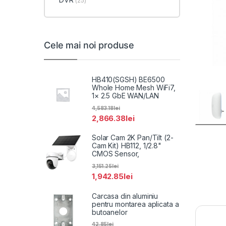
(25)
Cele mai noi produse
HB410(SGSH) BE6500
Whole Home Mesh WiFi7,
1× 2.5 GbE WAN/LAN
4,583.18
lei
2,866.38
lei
Solar Cam 2K Pan/Tilt (2-
Cam Kit) HB112, 1/2.8"
CMOS Sensor,
3,151.25
lei
1,942.85
lei
Carcasa din aluminiu
pentru montarea aplicata a
butoanelor
42.85
lei