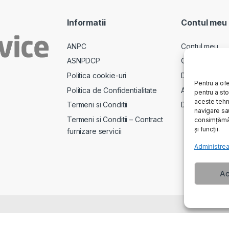
Informatii
Contul meu
ANPC
Contul meu
ASNPDCP
Comenzi
Politica cookie-uri
Descarcari
Pentru a ofe
Politica de Confidentialitate
Adrese
pentru a st
aceste tehn
Termeni si Conditii
Detalii cont
navigare sau
Termeni si Conditii – Contract
consimțămân
și funcții.
furnizare servicii
Administrea
Ac