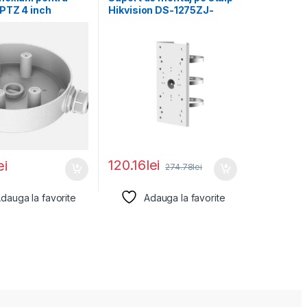
PTZ 4 inch
Hikvision DS-1275ZJ-
on DS-1280ZJ-
SUS, material otel
terial
inoxidabil,
120.16
lei
ei
274.78
lei
dauga la favorite
Adauga la favorite