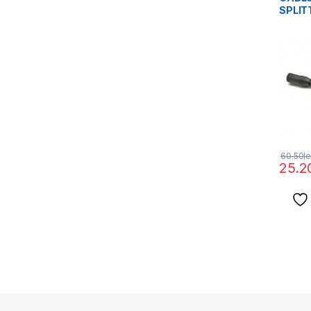
SPLITT
Pache
60.50
le
25.2