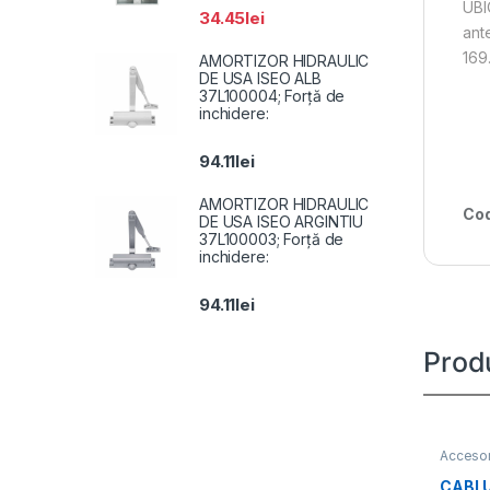
UBI
34.45
lei
ant
169
AMORTIZOR HIDRAULIC
DE USA ISEO ALB
37L100004; Forță de
inchidere:
94.11
lei
AMORTIZOR HIDRAULIC
Cod
DE USA ISEO ARGINTIU
37L100003; Forță de
inchidere:
94.11
lei
Prod
Accesor
CABLU