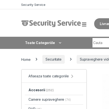
Skip to navigation
Skip to content
Security Service
Livra
Search fo
Toate Categoriile
Home
Securitate
Supraveghere vid
Afiseaza toate categoriile
Accesorii
(252)
Camere supraveghere
(74)
DVR