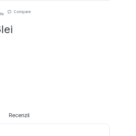
Compare
ite
6
lei
Recenzii