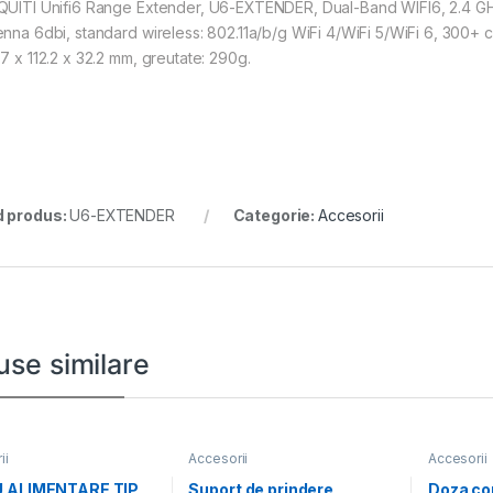
QUITI Unifi6 Range Extender, U6-EXTENDER, Dual-Band WIFI6, 2.4 GH
enna 6dbi, standard wireless: 802.11a/b/g WiFi 4/WiFi 5/WiFi 6, 300+ c
.7 x 112.2 x 32.2 mm, greutate: 290g.
 produs:
U6-EXTENDER
Categorie:
Accesorii
use similare
ii
Accesorii
Accesorii
 ALIMENTARE TIP
Suport de prindere
Doza co