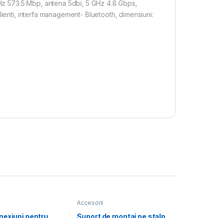
z 573.5 Mbp, antena 5dbi, 5 GHz 4.8 Gbps,
lienti, interfa management- Bluetooth, dimensiuni:
Accesorii
nexiuni pentru
Suport de montaj pe stalp