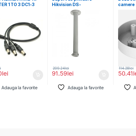
ER 1 TO 3 DC1-3
Hikvision DS-
camere 
t 10
1662ZJ;white Aluminum
Hikvisi
alloy Φ116.5×500mm
SD11, ma
i
209.24
lei
114.28
lei
0
lei
91.59
lei
50.41
l
Adauga la favorite
Adauga la favorite
A