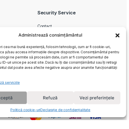
Security Service
Contact
Despre noi
Administrează consimțământul
Livrare produse
ri cea mai bună experiență, folosim tehnologii, cum ar fi cookie-uri,
Service si garantie
oca și/sau accesa informațiile despre dispozitive. Consimțământul pentru
ologii ne permite să procesăm date, cum ar fi comportamentul de
Cum cumpar
 ID-uri unice pe acest site. Dacă nu îți dai consimțământul sau îți retragi
Returnari
tul dat poate avea afecte negative asupra unor anumite funcționalități
ză serviciile
ceptă
Refuză
Vezi preferințele
Politică cookie-uri
Declarație de confidențialitate