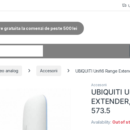
re gratuita la comenzi de peste 500 lei
r:
eo analog
Accesorii
UBIQUITI Unifi6 Range Exte
Accesorii
UBIQUITI U
EXTENDER, 
573.5
Availability:
Out of s