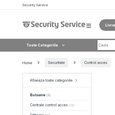
Skip to navigation
Skip to content
Security Service
Livra
Search fo
Toate Categoriile
Home
Securitate
Control acces
Afiseaza toate categoriile
Butoane
(3)
Centrale control acces
(23)
Cititoare