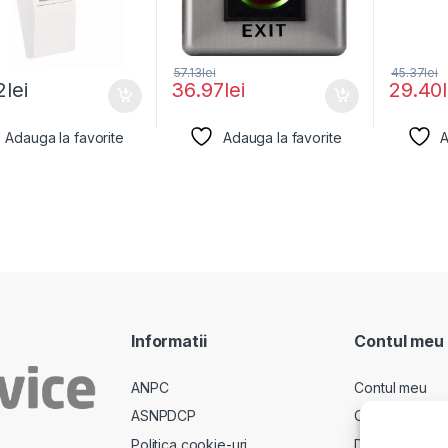
57.13
lei
45.37
lei
2
lei
36.97
lei
29.40
Adauga la favorite
Adauga la favorite
A
Informatii
Contul meu
ANPC
Contul meu
ASNPDCP
Comenzi
Politica cookie-uri
Descarcari