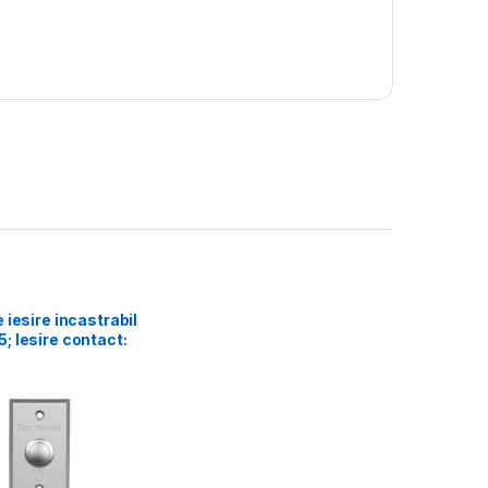
 iesire incastrabil
 Iesire contact:
Tensiune: 250Vac;