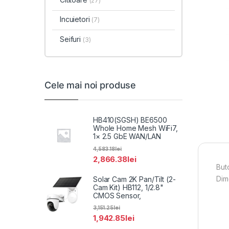
(27)
Incuietori
(7)
Seifuri
(3)
Cele mai noi produse
HB410(SGSH) BE6500
Whole Home Mesh WiFi7,
1× 2.5 GbE WAN/LAN
4,583.18
lei
2,866.38
lei
But
Dim
Solar Cam 2K Pan/Tilt (2-
Cam Kit) HB112, 1/2.8"
CMOS Sensor,
3,151.25
lei
1,942.85
lei