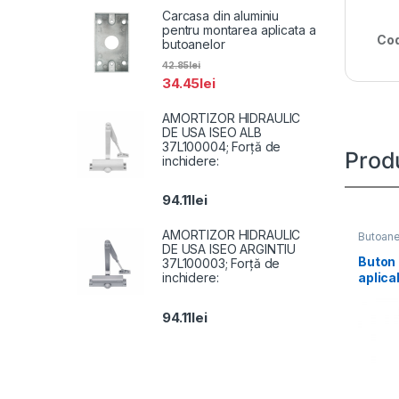
Carcasa din aluminiu
pentru montarea aplicata a
Cod
butoanelor
42.85
lei
34.45
lei
AMORTIZOR HIDRAULIC
DE USA ISEO ALB
37L100004; Forță de
Prod
inchidere:
94.11
lei
AMORTIZOR HIDRAULIC
Butoan
DE USA ISEO ARGINTIU
Buton 
37L100003; Forță de
aplicab
inchidere:
EB02; 
94.11
lei