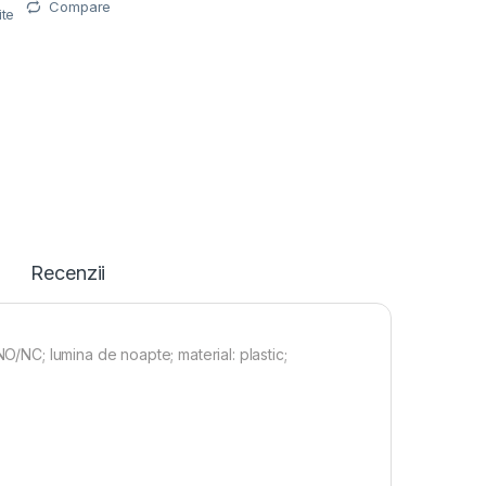
Compare
ite
Recenzii
O/NC; lumina de noapte; material: plastic;