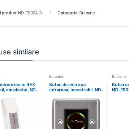
 produs:
ND-EB02A-B
Categorie:
Butoane
use similare
e
Butoane
Butoane
cerere iesire REX
Buton de iesire cu
Buton de
il, din plastic, ND-
infrarosu, incastrabil, ND-
ND-EB05;
Iesire contact:
EB15-2;Iesire
NO/NC; 
contact:NO/NC; Icon: No