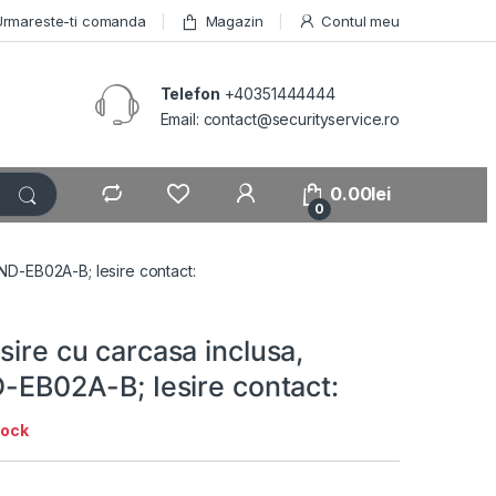
Urmareste-ti comanda
Magazin
Contul meu
Telefon
+40351444444
Email: contact@securityservice.ro
0.00
lei
0
 ND-EB02A-B; Iesire contact:
sire cu carcasa inclusa,
D-EB02A-B; Iesire contact:
tock