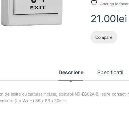
Adauga la favor
21.00
lei
Compare
Descriere
Specificatii
on de iesire cu carcasa inclusa, aplicabil ND-EB02A-B; Iesire contact: N
ensiuni: (L x Wx H) 86 x 86 x 30mm;