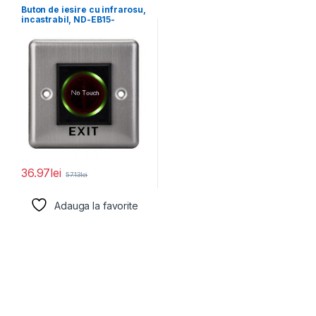
Buton de iesire cu infrarosu,
incastrabil, ND-EB15-
2;Iesire contact:NO/NC;
Icon: No
36.97
lei
57.13
lei
Adauga la favorite