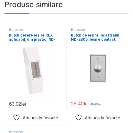
Produse similare
Butoane
Butoane
Buton cerere iesire REX
Buton de iesire incastrabil
aplicabil, din plastic, ND-
ND-EB05; Iesire contact:
EB02; Iesire contact:
NO/NC; Tensiune: 250Vac;
29.40
lei
63.02
lei
45.37
lei
Adauga la favorite
Adauga la favorite
Butoane