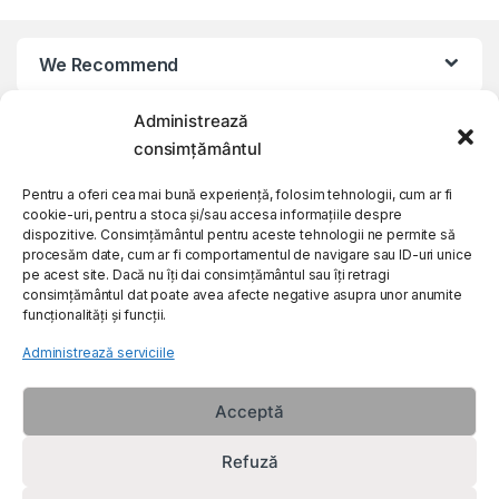
We Recommend
Administrează
My Account
consimțământul
Customer Care
Pentru a oferi cea mai bună experiență, folosim tehnologii, cum ar fi
cookie-uri, pentru a stoca și/sau accesa informațiile despre
dispozitive. Consimțământul pentru aceste tehnologii ne permite să
procesăm date, cum ar fi comportamentul de navigare sau ID-uri unice
About Us
pe acest site. Dacă nu îți dai consimțământul sau îți retragi
consimțământul dat poate avea afecte negative asupra unor anumite
funcționalități și funcții.
Administrează serviciile
Acceptă
Refuză