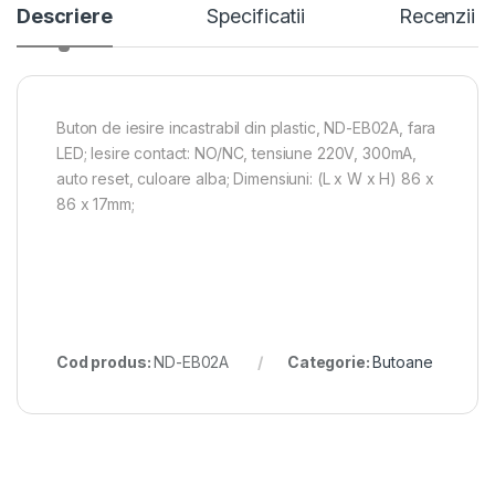
Descriere
Specificatii
Recenzii
Buton de iesire incastrabil din plastic, ND-EB02A, fara
LED; Iesire contact: NO/NC, tensiune 220V, 300mA,
auto reset, culoare alba; Dimensiuni: (L x W x H) 86 x
86 x 17mm;
Cod produs:
ND-EB02A
Categorie:
Butoane