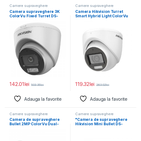
Camere supraveghere
Camere supraveghere
Camera supraveghere 3K
Camera Hikvision Turret
ColorVu Fixed Turret DS-
Smart Hybrid Light ColorVu
2CE72KF0T-LFS(2.8MM);
DS-2CE76D0T-
2960 (H) ×
LMFS(2.8MM);2MP;
Senzor:2
142.01
lei
119.32
lei
503.35
lei
263.02
lei
Adauga la favorite
Adauga la favorite
Camere supraveghere
Camere supraveghere
Camera de supraveghere
"Camera de supraveghere
Bullet 2MP ColorVu Dual-
Hikvision Mini Bullet DS-
light Hikvision DS-
2CE16K0T-LFS(2.8mm) 5MP;
2CE10DF3T-LFS(2.8MM),
Smart Hybrid
lentila