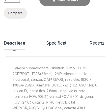
Compare
Descriere
Specificatii
Recenzii
Camera supraveghere Hikvision Turbo HD DS-
2CE17D0T-IT3FS(2.8mm), 2MP, microfon audio
incorporat, senzor: 2 MP CMOS, rezolutie: 1920 ×
1080@ 25fps, iluminare: 0.01 Lux @ (F1.2, AGC ON), 0
Lux cu IR, lentila fixa: 2.8mm, unghi vizualizare:
horizontal FOV: 106.4°, vertical FOV: 57.9°, diagonal
FOV: 124.6°, distanta IR: 40 metri, Digital
WDR/ICR/AGC/BLC/HLC/Global, camera 4 in 1