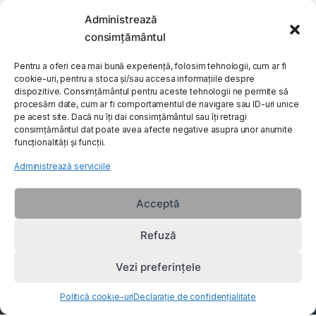
Administrează
My Account
consimțământul
Customer Care
Pentru a oferi cea mai bună experiență, folosim tehnologii, cum ar fi
cookie-uri, pentru a stoca și/sau accesa informațiile despre
dispozitive. Consimțământul pentru aceste tehnologii ne permite să
procesăm date, cum ar fi comportamentul de navigare sau ID-uri unice
About Us
pe acest site. Dacă nu îți dai consimțământul sau îți retragi
consimțământul dat poate avea afecte negative asupra unor anumite
funcționalități și funcții.
Administrează serviciile
Acceptă
Refuză
Vezi preferințele
Politică cookie-uri
Declarație de confidențialitate