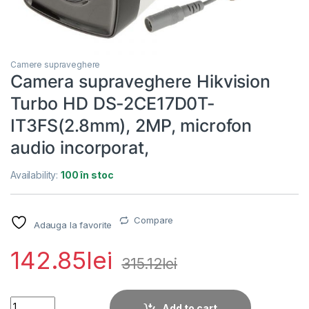
Camere supraveghere
Camera supraveghere Hikvision
Turbo HD DS-2CE17D0T-
IT3FS(2.8mm), 2MP, microfon
audio incorporat,
Availability:
100 în stoc
Compare
Adauga la favorite
142.85
lei
315.12
lei
Camera supraveghere Hikvision Turbo HD DS-2CE17D0T-IT3FS
Add to cart