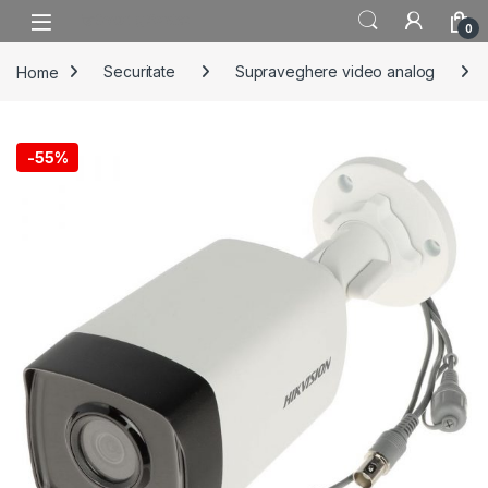
Skip to navigation
Skip to content
0
Home
Securitate
Supraveghere video analog
-
55%