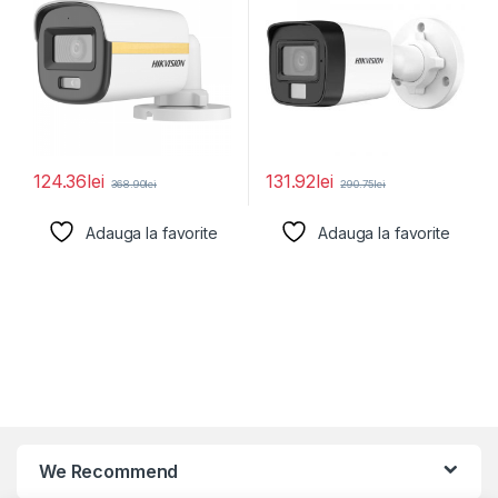
124.36
lei
131.92
lei
368.90
lei
290.75
lei
Adauga la favorite
Adauga la favorite
We Recommend