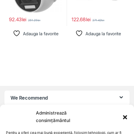
92.43
lei
122.68
lei
251.25
lei
271.42
lei
Adauga la favorite
Adauga la favorite
We Recommend
Administrează
My Account
consimțământul
Customer Care
Pentru a oferi cea mai bună experiență, folosim tehnologii, cum ar fi