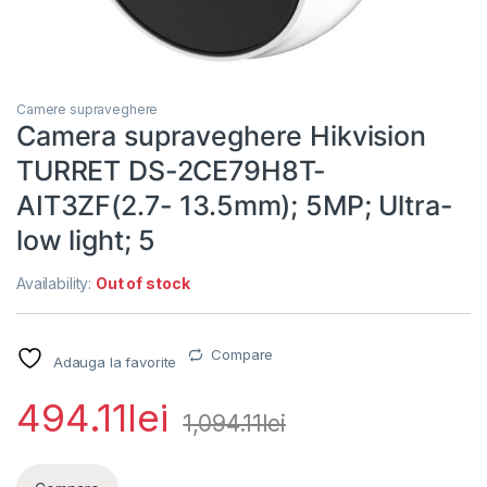
Camere supraveghere
Camera supraveghere Hikvision
TURRET DS-2CE79H8T-
AIT3ZF(2.7- 13.5mm); 5MP; Ultra-
low light; 5
Availability:
Out of stock
Compare
Adauga la favorite
494.11
lei
1,094.11
lei