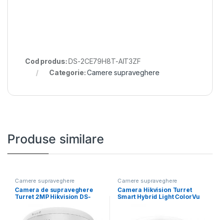
Cod produs:
DS-2CE79H8T-AIT3ZF
Categorie:
Camere supraveghere
Produse similare
Camere supraveghere
Camere supraveghere
Camera de supraveghere
Camera Hikvision Turret
Turret 2MP Hikvision DS-
Smart Hybrid Light ColorVu
2CE72DF0T-LFS(2.8MM),
DS-2CE76D0T-
lentila fixa: 2.8mm,
LMFS(2.8MM);2MP;
Senzor:2