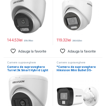
144.53
lei
119.32
lei
374.78
lei
263.02
lei
Adauga la favorite
Adauga la favorite
Camere supraveghere
Camere supraveghere
Camera de supraveghere
"Camera de supraveghere
Turret 3k Smart Hybrid Light
Hikvision Mini Bullet DS-
Audio Fixed
2CE16K0T-LPFS(2.8mm)
5MP; Smart Hybrid