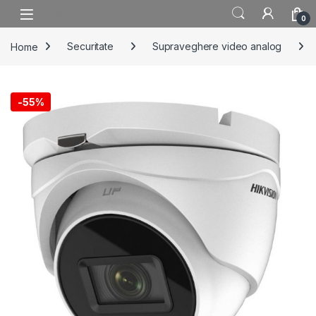
Skip to navigation
Skip to content
0
Home
Securitate
Supraveghere video analog
-
55%