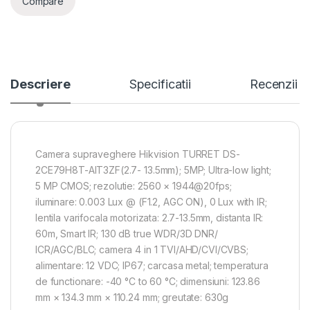
Compare
Descriere
Specificatii
Recenzii
Camera supraveghere Hikvision TURRET DS-
2CE79H8T-AIT3ZF(2.7- 13.5mm); 5MP; Ultra-low light;
5 MP CMOS; rezolutie: 2560 × 1944@20fps;
iluminare: 0.003 Lux @ (F1.2, AGC ON), 0 Lux with IR;
lentila varifocala motorizata: 2.7-13.5mm, distanta IR:
60m, Smart IR; 130 dB true WDR/3D DNR/
ICR/AGC/BLC; camera 4 in 1 TVI/AHD/CVI/CVBS;
alimentare: 12 VDC; IP67; carcasa metal; temperatura
de functionare: -40 °C to 60 °C; dimensiuni: 123.86
mm × 134.3 mm × 110.24 mm; greutate: 630g