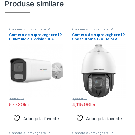
Produse similare
Camere supraveghere IP
Camere supraveghere IP
Camera de supraveghere IP
Camera de supraveghere IP
Bullet 4MP Hikvision DS-
Speed Dome 12X ColorVu
2CD1T47G2H-LIU(4MM),
4MP Hikvision
lentila fixa:
1,973.94
lei
9,385.71
lei
577.30
lei
4,115.96
lei
Adauga la favorite
Adauga la favorite
Camere supraveghere IP
Camere supraveghere IP