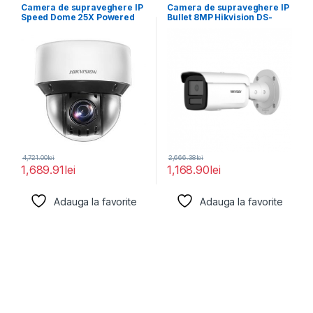
Camera de supraveghere IP
Camera de supraveghere IP
Speed Dome 25X Powered
Bullet 8MP Hikvision DS-
by DarkFighter2MP
2CD2T86G2H-2I(2.8MM)
(EF), lentila
4,721.00
lei
2,666.38
lei
1,689.91
lei
1,168.90
lei
Adauga la favorite
Adauga la favorite