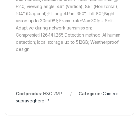
F2.0, viewing angle: 46° (Vertica), 89° (Horizontal),
104° (Diagonal);PT angel:Pan: 350°, Tilt: 80°;Night
vision up to 30m/98f; Frame rate:Max:30fps; Self-
Adaptive during network transmission;
Compresie:H.264/H.265;Detection method: AI human
detection; local storage up to 512GB; Weatherproof
design
Cod produs:
H8C 2MP
Categorie:
Camere
supraveghere IP