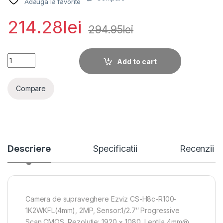
Adauga la favorite
214.28
lei
294.95
lei
Camera de supraveghere Ezviz CS-H8c-R100-1K2WKFL(4mm), 
Add to cart
Compare
Descriere
Specificatii
Recenzii
Camera de supraveghere Ezviz CS-H8c-R100-
1K2WKFL(4mm), 2MP, Sensor:1/2.7″ Progressive
Scan CMOS, Rezolutie: 1920 × 1080, Lentila 4mm@