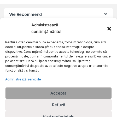
We Recommend
Administrează
My Account
consimțământul
Pentru a oferi cea mai bună experiență, folosim tehnologii, cum ar fi
Customer Care
cookie-uri, pentru a stoca și/sau accesa informațiile despre
dispozitive. Consimțământul pentru aceste tehnologii ne permite să
procesăm date, cum ar fi comportamentul de navigare sau ID-uri unice
About Us
pe acest site. Dacă nu îți dai consimțământul sau îți retragi
consimțământul dat poate avea afecte negative asupra unor anumite
funcționalități și funcții.
Administrează serviciile
Acceptă
Refuză
Vezi preferințele