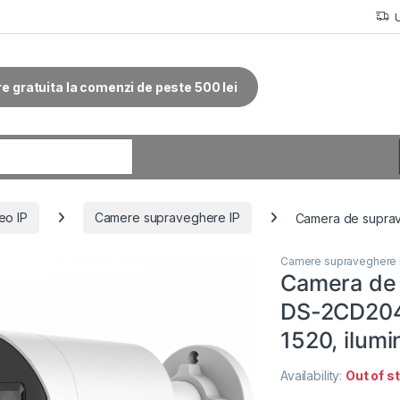
re gratuita la comenzi de peste 500 lei
r:
eo IP
Camere supraveghere IP
Camera de suprav
Camere supraveghere 
Camera de 
DS-2CD204
1520, ilumi
Availability:
Out of s