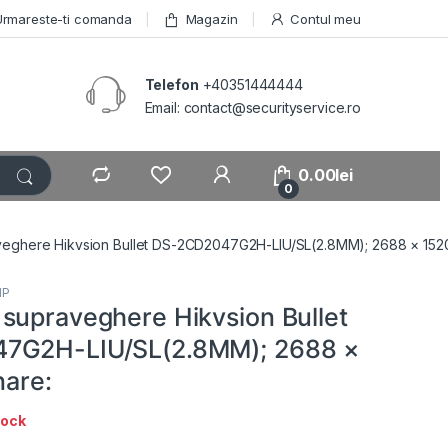
Urmareste-ti comanda
Magazin
Contul meu
Telefon
+40351444444
Email: contact@securityservice.ro
0.00
lei
0
eghere Hikvsion Bullet DS-2CD2047G2H-LIU/SL(2.8MM); 2688 × 1520,
IP
supraveghere Hikvsion Bullet
7G2H-LIU/SL(2.8MM); 2688 ×
nare:
tock