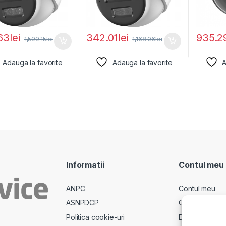
63
lei
342.01
lei
935.2
1,599.15
lei
1,168.06
lei
Adauga la favorite
Adauga la favorite
A
Informatii
Contul meu
ANPC
Contul meu
ASNPDCP
Comenzi
Politica cookie-uri
Descarcari