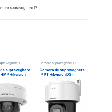
mere supraveghere IP
praveghere IP
Camere supraveghere IP
de supraveghere
Camera de supraveghere
 4MP Hikvision
IP PT Hikvision DS-
2746G2HT-
2DE2C400MWG-
12MM)(EF), lentila
E(2.8MM), lentila fixa:
2.8mm,