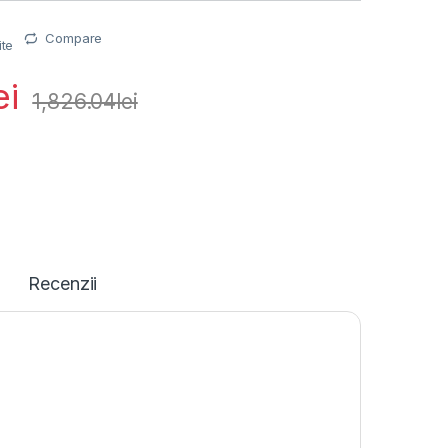
Compare
ite
ei
1,826.04
lei
Recenzii