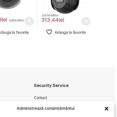
1,070.58
lei
9
lei
313.44
lei
2,162.18
lei
dauga la favorite
Adauga la favorite
Security Service
Contact
Despre noi
Administrează consimțământul
Livrare produse