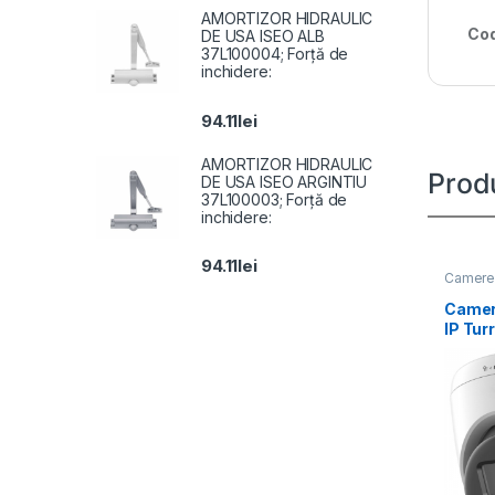
AMORTIZOR HIDRAULIC
Cod
DE USA ISEO ALB
37L100004; Forță de
inchidere:
94.11
lei
AMORTIZOR HIDRAULIC
Prod
DE USA ISEO ARGINTIU
37L100003; Forță de
inchidere:
94.11
lei
Camere 
Camer
IP Tur
DS-2C
LIUF(2