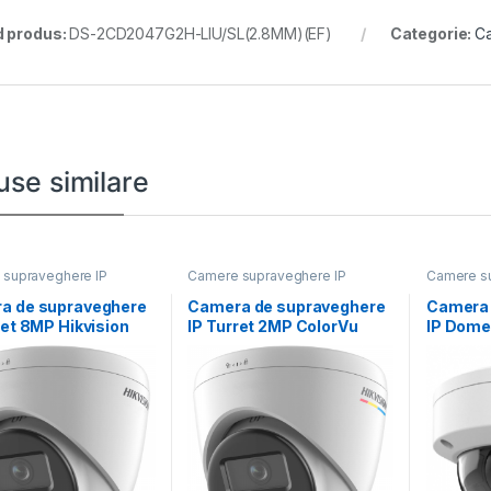
 produs:
DS-2CD2047G2H-LIU/SL(2.8MM)(EF)
Categorie:
Ca
use similare
supraveghere IP
Camere supraveghere IP
Camere su
a de supraveghere
Camera de supraveghere
Camera 
ret 8MP Hikvision
IP Turret 2MP ColorVu
IP Dome
D1383G2-
Hikvision DS-
DS-2CD
.8MM);lentila fixa:
2CD1327G2H-
IZS(2.8-
LIU(2.8MM),