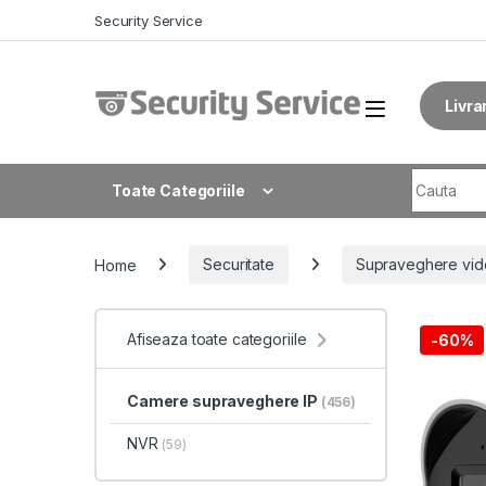
Skip to navigation
Skip to content
Security Service
Livra
Search fo
Toate Categoriile
Home
Securitate
Supraveghere vid
Afiseaza toate categoriile
-
60%
Camere supraveghere IP
(456)
NVR
(59)