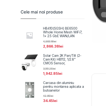
Cele mai noi produse
HB410(SGSH) BE6500
Whole Home Mesh WiFi7,
1× 2.5 GbE WAN/LAN
4,583.18
lei
2,866.38
lei
Solar Cam 2K Pan/Tilt (2-
Cam Kit) HB112, 1/2.8"
CMOS Sensor,
3,151.25
lei
1,942.85
lei
Carcasa din aluminiu
pentru montarea aplicata a
butoanelor
42.85
lei
34.45
lei