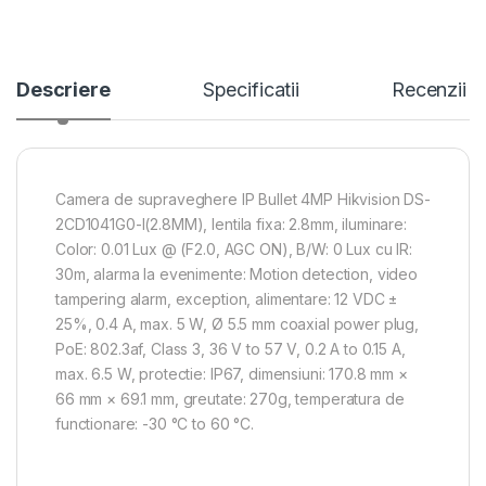
Descriere
Specificatii
Recenzii
Camera de supraveghere IP Bullet 4MP Hikvision DS-
2CD1041G0-I(2.8MM), lentila fixa: 2.8mm, iluminare:
Color: 0.01 Lux @ (F2.0, AGC ON), B/W: 0 Lux cu IR:
30m, alarma la evenimente: Motion detection, video
tampering alarm, exception, alimentare: 12 VDC ±
25%, 0.4 A, max. 5 W, Ø 5.5 mm coaxial power plug,
PoE: 802.3af, Class 3, 36 V to 57 V, 0.2 A to 0.15 A,
max. 6.5 W, protectie: IP67, dimensiuni: 170.8 mm ×
66 mm × 69.1 mm, greutate: 270g, temperatura de
functionare: -30 °C to 60 °C.