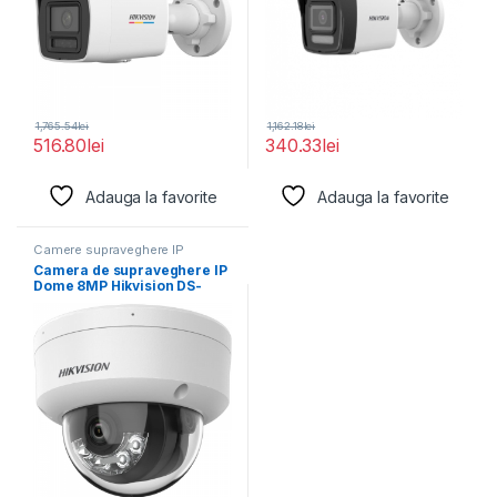
1,765.54
lei
1,162.18
lei
516.80
lei
340.33
lei
Adauga la favorite
Adauga la favorite
Camere supraveghere IP
Camera de supraveghere IP
Dome 8MP Hikvision DS-
2CD1183G2-LIUF(2.8MM),
lentila fixa