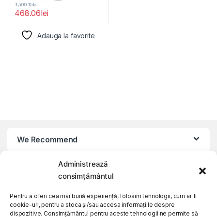
1,599.15
lei
468.06
lei
Adauga la favorite
We Recommend
Administrează
My Account
consimțământul
Customer Care
Pentru a oferi cea mai bună experiență, folosim tehnologii, cum ar fi
cookie-uri, pentru a stoca și/sau accesa informațiile despre
dispozitive. Consimțământul pentru aceste tehnologii ne permite să