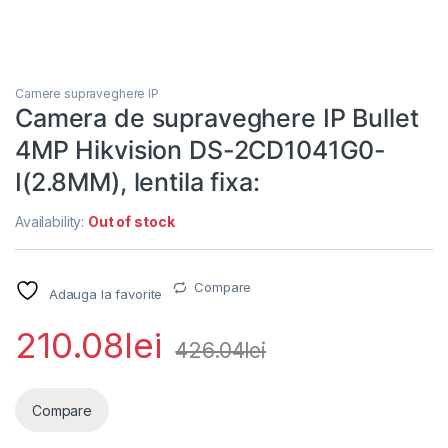
Camere supraveghere IP
Camera de supraveghere IP Bullet
4MP Hikvision DS-2CD1041G0-
I(2.8MM), lentila fixa:
Availability:
Out of stock
Compare
Adauga la favorite
210.08
lei
426.04
lei
Compare