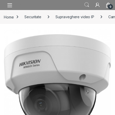
Skip to navigation
Skip to content
0
Home
Securitate
Supraveghere video IP
Cam