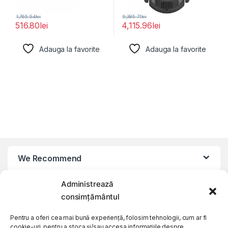
1,765.54
lei
9,385.71
lei
516.80
lei
4,115.96
lei
Adauga la favorite
Adauga la favorite
We Recommend
Administrează
My Account
consimțământul
Customer Care
Pentru a oferi cea mai bună experiență, folosim tehnologii, cum ar fi
cookie-uri, pentru a stoca și/sau accesa informațiile despre