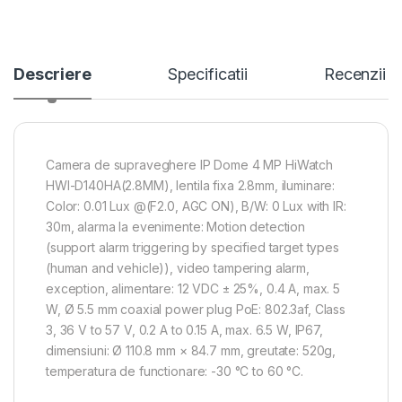
Descriere
Specificatii
Recenzii
Camera de supraveghere IP Dome 4 MP HiWatch
HWI-D140HA(2.8MM), lentila fixa 2.8mm, iluminare:
Color: 0.01 Lux @(F2.0, AGC ON), B/W: 0 Lux with IR:
30m, alarma la evenimente: Motion detection
(support alarm triggering by specified target types
(human and vehicle)), video tampering alarm,
exception, alimentare: 12 VDC ± 25%, 0.4 A, max. 5
W, Ø 5.5 mm coaxial power plug PoE: 802.3af, Class
3, 36 V to 57 V, 0.2 A to 0.15 A, max. 6.5 W, IP67,
dimensiuni: Ø 110.8 mm × 84.7 mm, greutate: 520g,
temperatura de functionare: -30 °C to 60 °C.