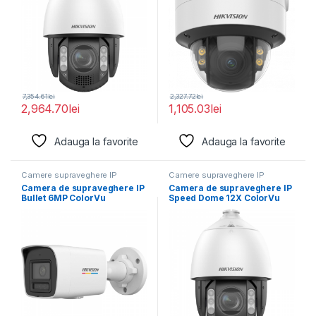
7,354.61
lei
2,327.72
lei
2,964.70
lei
1,105.03
lei
Adauga la favorite
Adauga la favorite
Camere supraveghere IP
Camere supraveghere IP
Camera de supraveghere IP
Camera de supraveghere IP
Bullet 6MP ColorVu
Speed Dome 12X ColorVu
Hikvision DS-2CD1067G2H-
4MP Hikvision
LIU(2.8MM),