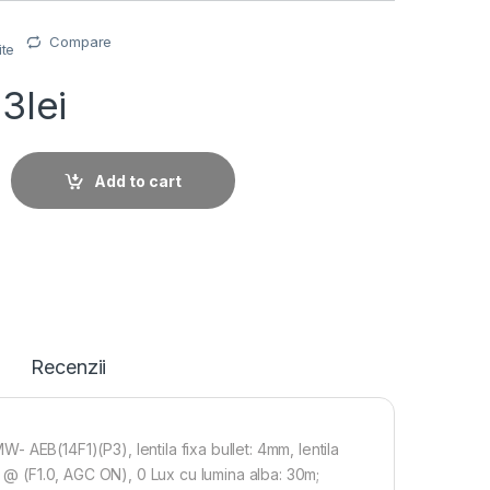
Compare
ite
43
lei
ghere IP Speed Dome 4MP Hikvision DS-2SE7C432MW- AEB(14F1
Add to cart
Recenzii
B(14F1)(P3), lentila fixa bullet: 4mm, lentila
x @ (F1.0, AGC ON), 0 Lux cu lumina alba: 30m;