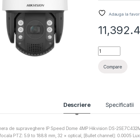
Adauga la favor
11,392.
Camera de suprave
Compare
Descriere
Specificatii
era de supraveghere IP Speed Dome 4MP Hikvision DS-2SE7C432MW- AE
ifocala PTZ: 5.9 to 188.8 mm, 32 × optical, [Bullet channel]: 0.0005 Lu