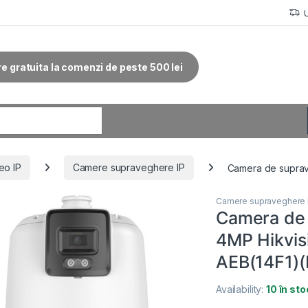
re gratuita la comenzi de peste 500 lei
r:
eo IP
Camere supraveghere IP
Camera de supra
Camere supraveghere 
Camera de
4MP Hikvi
AEB(14F1)(
Availability:
10 în sto