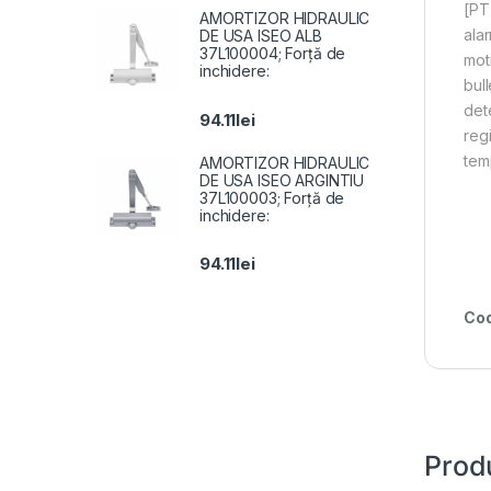
[PT
AMORTIZOR HIDRAULIC
ala
DE USA ISEO ALB
37L100004; Forță de
mot
inchidere:
bul
det
94.11
lei
reg
tem
AMORTIZOR HIDRAULIC
DE USA ISEO ARGINTIU
37L100003; Forță de
inchidere:
94.11
lei
Cod
Prod