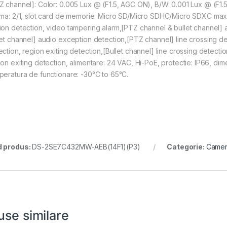
Z channel]: Color: 0.005 Lux @ (F1.5, AGC ON), B/W: 0.001 Lux @ (F1.5,
rma: 2/1, slot card de memorie: Micro SD/Micro SDHC/Micro SDXC max
ion detection, video tampering alarm,[PTZ channel & bullet channel] 
let channel] audio exception detection,[PTZ channel] line crossing det
ection, region exiting detection,[Bullet channel] line crossing detectio
ion exiting detection, alimentare: 24 VAC, Hi-PoE, protectie: IP66, di
peratura de functionare: -30°C to 65°C.
 produs:
DS-2SE7C432MW-AEB(14F1)(P3)
Categorie:
Camer
use similare