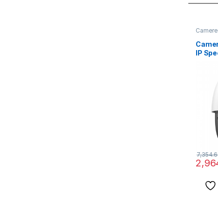
Camere 
Camer
IP Sp
ColorV
7,354.6
2,96