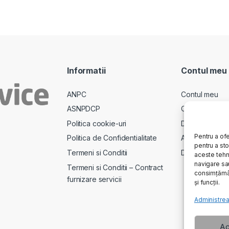
Informatii
Contul meu
ANPC
Contul meu
ASNPDCP
Comenzi
Politica cookie-uri
Descarcari
Pentru a ofe
Politica de Confidentialitate
Adrese
pentru a st
Termeni si Conditii
Detalii cont
aceste tehn
navigare sau
Termeni si Conditii – Contract
consimțămân
furnizare servicii
și funcții.
Administrea
Ac