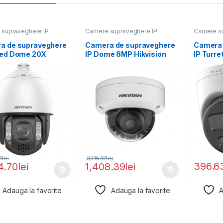
supraveghere IP
Camere supraveghere IP
Camere su
a de supraveghere
Camera de supraveghere
Camera 
eed Dome 20X
IP Dome 8MP Hikvision
IP Turre
u 2MP Hikvision
DS-2CD2787G2HT-
DS-2CD
LIZS(2.8-12MM)(EF),
LIUF(2.8
lentila
1
lei
3,115.12
lei
396.6
4.70
lei
1,408.39
lei
Adauga la favorite
Adauga la favorite
A