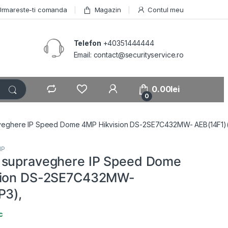
Urmareste-ti comanda
Magazin
Contul meu
Telefon
+40351444444
Email: contact@securityservice.ro
0.00
lei
0
veghere IP Speed Dome 4MP Hikvision DS-2SE7C432MW- AEB(14F1)(
IP
 supraveghere IP Speed Dome
sion DS-2SE7C432MW-
P3),
c