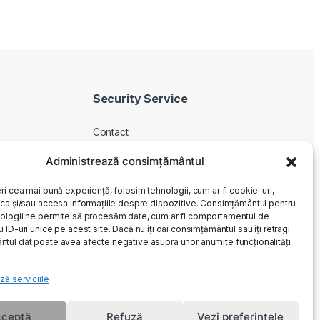
Security Service
Contact
Despre noi
Administrează consimțământul
Livrare produse
ri cea mai bună experiență, folosim tehnologii, cum ar fi cookie-uri,
Service si garantie
oca și/sau accesa informațiile despre dispozitive. Consimțământul pentru
Cum cumpar
ologii ne permite să procesăm date, cum ar fi comportamentul de
 ID-uri unice pe acest site. Dacă nu îți dai consimțământul sau îți retragi
Returnari
tul dat poate avea afecte negative asupra unor anumite funcționalități
ză serviciile
ceptă
Refuză
Vezi preferințele