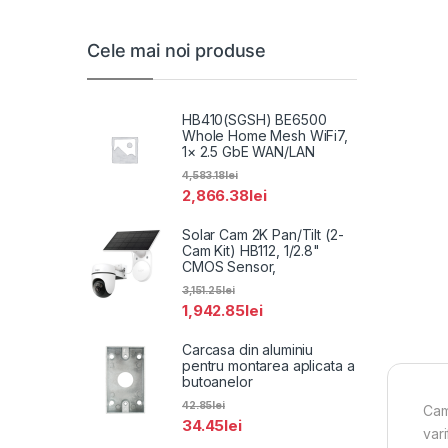
Cele mai noi produse
HB410(SGSH) BE6500
Whole Home Mesh WiFi7,
1× 2.5 GbE WAN/LAN
4,583.18
lei
2,866.38
lei
Solar Cam 2K Pan/Tilt (2-
Cam Kit) HB112, 1/2.8"
CMOS Sensor,
3,151.25
lei
1,942.85
lei
Carcasa din aluminiu
pentru montarea aplicata a
butoanelor
42.85
lei
Cam
34.45
lei
var