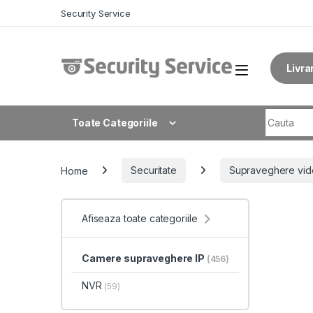
Skip to navigation
Skip to content
Security Service
Livra
Search fo
Toate Categoriile
Home
Securitate
Supraveghere vid
Afiseaza toate categoriile
Camere supraveghere IP
(456)
NVR
(59)