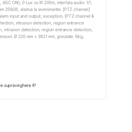
 AGC ON), 0 Lux cu IR 200m, interfata audio: 1/1,
im 256GB, alarma la evenimente: [PTZ channel]
alarm input and output, exception, [PTZ channel &
ection, intrusion detection, region entrance
n, intrusion detection, region entrance detection,
mensiuni: Ø 220 mm × 382.1 mm, greutate: 6kg,
e supraveghere IP