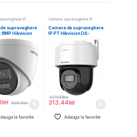
praveghere IP
Camere supraveghere IP
de supraveghere
Camera de supraveghere
t 8MP Hikvision
IP PT Hikvision DS-
1383G2-
2DE2C400MWG-
MM);lentila fixa:
E(2.8MM), lentila fixa:
2.8mm,
1,070.58
lei
3
lei
313.44
lei
1,599.15
lei
dauga la favorite
Adauga la favorite