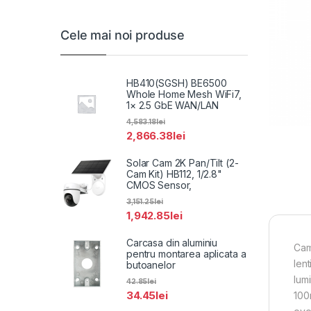
Cele mai noi produse
HB410(SGSH) BE6500
Whole Home Mesh WiFi7,
1× 2.5 GbE WAN/LAN
4,583.18
lei
2,866.38
lei
Solar Cam 2K Pan/Tilt (2-
Cam Kit) HB112, 1/2.8"
CMOS Sensor,
3,151.25
lei
1,942.85
lei
Carcasa din aluminiu
Cam
pentru montarea aplicata a
lent
butoanelor
lum
42.85
lei
34.45
lei
100