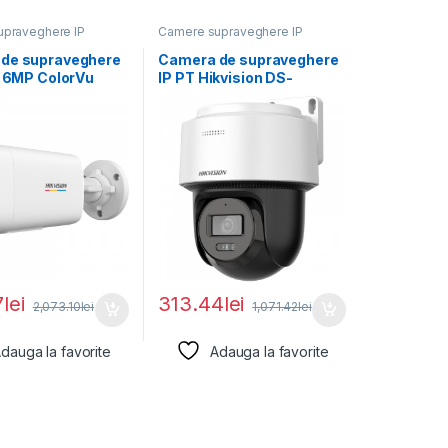
praveghere IP
Camere supraveghere IP
de supraveghere
Camera de supraveghere
t 6MP ColorVu
IP PT Hikvision DS-
n DS-
2DE2C400MWG-
7G2H-
E(2.8MM), lentila fixa:
MM),
2.8mm,
7
lei
313.44
lei
2,073.10
lei
1,071.42
lei
dauga la favorite
Adauga la favorite