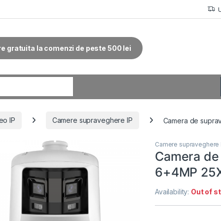
re gratuita la comenzi de peste 500 lei
r:
eo IP
Camere supraveghere IP
Camera de suprav
Camere supraveghere 
Camera de
6+4MP 25X 
Availability:
Out of s