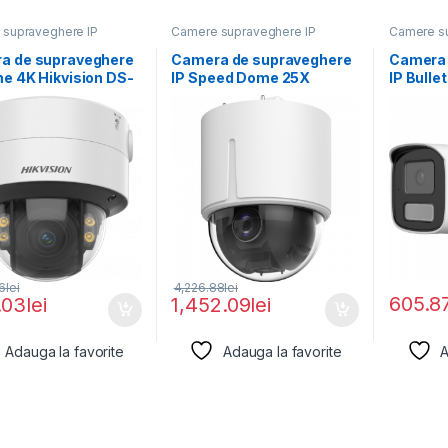
supraveghere IP
Camere supraveghere IP
Camere su
a de supraveghere
Camera de supraveghere
Camera 
e 4K Hikvision DS-
IP Speed Dome 25X
IP Bulle
87G2T-LZS(2.8-
Powered by DarkFighter
Hikvisio
(C), lentila
2CD1T6
LIU(2.8
6
lei
4,226.88
lei
605.8
.03
lei
1,452.09
lei
Adauga la favorite
Adauga la favorite
A