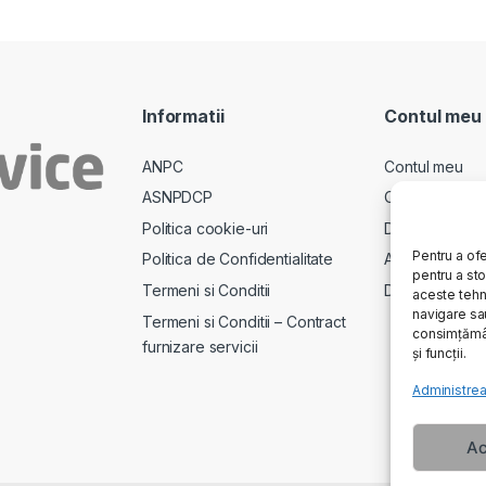
Informatii
Contul meu
ANPC
Contul meu
ASNPDCP
Comenzi
Politica cookie-uri
Descarcari
Pentru a ofe
Politica de Confidentialitate
Adrese
pentru a st
Termeni si Conditii
Detalii cont
aceste tehn
navigare sau
Termeni si Conditii – Contract
consimțămân
furnizare servicii
și funcții.
Administrea
Ac