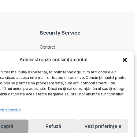
Security Service
Contact
Despre noi
Administrează consimțământul
Livrare produse
ri cea mai bună experiență, folosim tehnologii, cum ar fi cookie-uri,
Service si garantie
oca și/sau accesa informațiile despre dispozitive. Consimțământul pentru
Cum cumpar
ologii ne permite să procesăm date, cum ar fi comportamentul de
 ID-uri unice pe acest site. Dacă nu îți dai consimțământul sau îți retragi
Returnari
tul dat poate avea afecte negative asupra unor anumite funcționalități
ză serviciile
ceptă
Refuză
Vezi preferințele