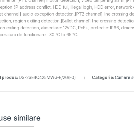
nimente: [PTZ channel] motion detection, video tampering alarm,[PTZ 
eption (IP address conflict, HDD full, illegal login, HDD error, netw
let channel] audio exception detection,[PTZ channel] line crossing det
ection, region exiting detection,[Bullet channel] line crossing detectio
ion exiting detection, alimentare: 12VDC, PoE+, protectie: IP66, dimen
peratura de functionare: -30 °C to 65 °C.
 produs:
DS-2SE4C425MWG-E/26(F0)
Categorie:
Camere s
use similare