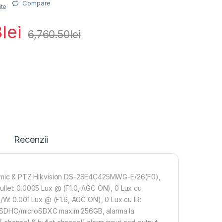
Compare
ite
8
lei
6,760.50
lei
Recenzii
amic & PTZ Hikvision DS-2SE4C425MWG-E/26(F0),
 bullet: 0.0005 Lux @ (F1.0, AGC ON), 0 Lux cu
/W: 0.001 Lux @ (F1.6, AGC ON), 0 Lux cu IR:
microSDHC/microSDXC maxim 256GB, alarma la