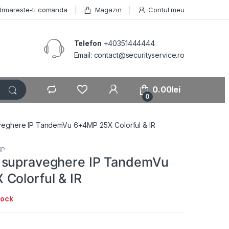
Urmareste-ti comanda
Magazin
Contul meu
Telefon
+40351444444
Email: contact@securityservice.ro
0.00
lei
0
eghere IP TandemVu 6+4MP 25X Colorful & IR
IP
 supraveghere IP TandemVu
Colorful & IR
tock