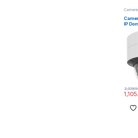
Camere 
Camer
IP Dom
2CD27
12MM) 
2,328.5
1,105