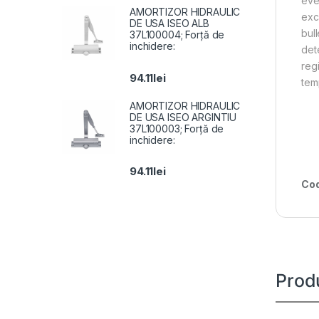
eve
AMORTIZOR HIDRAULIC
exc
DE USA ISEO ALB
bul
37L100004; Forță de
inchidere:
det
reg
94.11
lei
tem
AMORTIZOR HIDRAULIC
DE USA ISEO ARGINTIU
37L100003; Forță de
inchidere:
94.11
lei
Cod
Prod