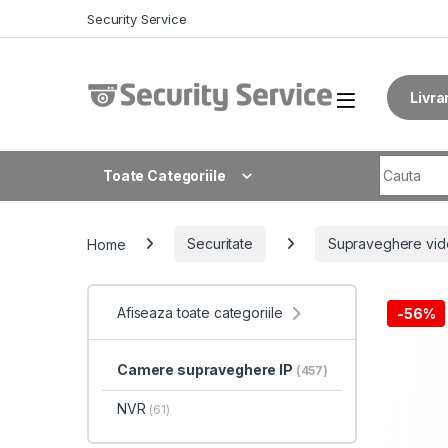
Skip to navigation
Skip to content
Security Service
Livra
Search fo
Toate Categoriile
Home
Securitate
Supraveghere vid
Afiseaza toate categoriile
-
56%
Camere supraveghere IP
(457)
NVR
(61)