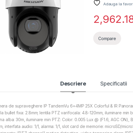
Adauga la favor
2,962.1
Compare
Descriere
Specificatii
era de supraveghere IP TandemVu 6+4MP 25X Colorful & IR Panor
ila bullet fixa: 2.8mm; lentila PTZ varifocala: 4.8-120mm, iluminare min
ina alba: 30m, iluminare min PTZ: Color: 0.005 Lux @ (F1.6, AGC ON), B
m, interfata audio: 1/1, alarma: 1/1, slot card de memorie: microSD/