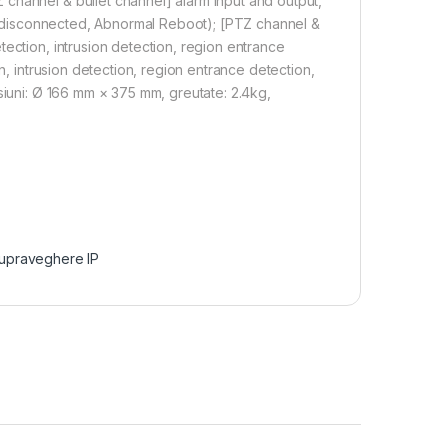
channel & bullet channel] alarm input and output,
ork disconnected, Abnormal Reboot); [PTZ channel &
ection, intrusion detection, region entrance
n, intrusion detection, region entrance detection,
siuni: Ø 166 mm × 375 mm, greutate: 2.4kg,
upraveghere IP