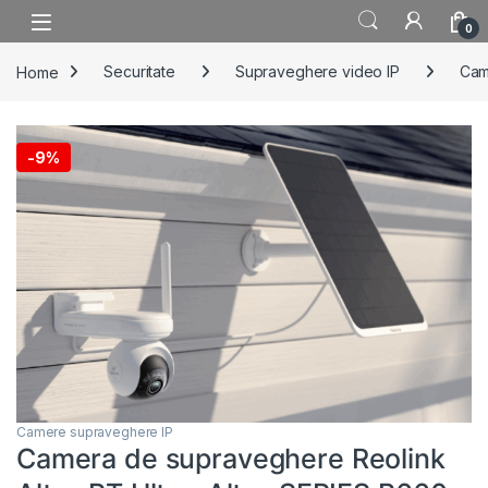
Skip to navigation
Skip to content
0
Home
Securitate
Supraveghere video IP
Cam
-
9%
Camere supraveghere IP
Camera de supraveghere Reolink