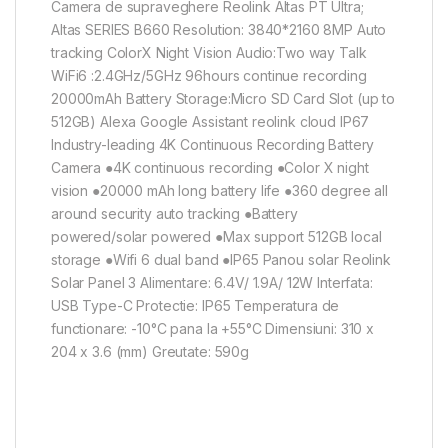
Camera de supraveghere Reolink Altas PT Ultra;
Altas SERIES B660 Resolution: 3840*2160 8MP Auto
tracking ColorX Night Vision Audio:Two way Talk
WiFi6 :2.4GHz/5GHz 96hours continue recording
20000mAh Battery Storage:Micro SD Card Slot (up to
512GB) Alexa Google Assistant reolink cloud IP67
Industry-leading 4K Continuous Recording Battery
Camera ●4K continuous recording ●Color X night
vision ●20000 mAh long battery life ●360 degree all
around security auto tracking ●Battery
powered/solar powered ●Max support 512GB local
storage ●Wifi 6 dual band ●IP65 Panou solar Reolink
Solar Panel 3 Alimentare: 6.4V/ 1.9A/ 12W Interfata:
USB Type-C Protectie: IP65 Temperatura de
functionare: -10°C pana la +55°C Dimensiuni: 310 x
204 x 3.6 (mm) Greutate: 590g