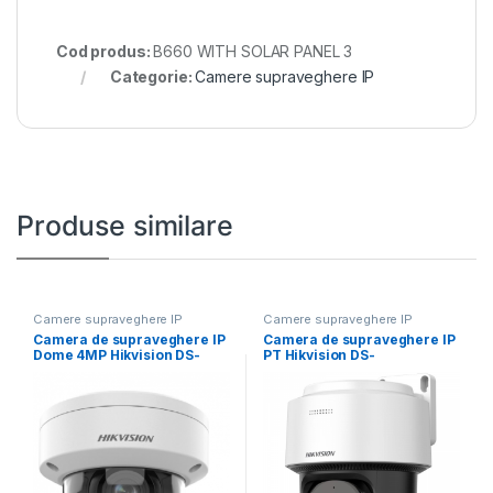
Cod produs:
B660 WITH SOLAR PANEL 3
Categorie:
Camere supraveghere IP
Produse similare
Camere supraveghere IP
Camere supraveghere IP
Camera de supraveghere IP
Camera de supraveghere IP
Dome 4MP Hikvision DS-
PT Hikvision DS-
2CD2746G2HT- IZS(2.8-
2DE2C400MWG-E(2.8MM),
12MM)(EF), lentila
lentila fixa: 2.8mm,