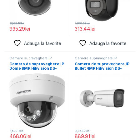
2,162.18
lei
1,070.58
lei
935.29
lei
313.44
lei
Adauga la favorite
Adauga la favorite
Camere supraveghere IP
Camere supraveghere IP
Camera de supraveghere IP
Camera de supraveghere IP
Dome 8MP Hikvision DS-
Bullet 4MP Hikvision DS-
2CD1183G2-LIUF(2.8MM),
2CD2646G2HT- IZS(2.8-
lentila fixa
12MM)(EF), lentila
1,599.15
lei
2,853.77
lei
468.06
lei
889.91
lei