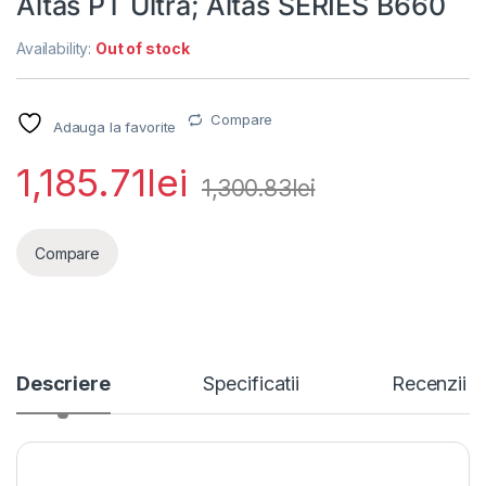
Altas PT Ultra; Altas SERIES B660
Availability:
Out of stock
Compare
Adauga la favorite
1,185.71
lei
1,300.83
lei
Compare
Descriere
Specificatii
Recenzii