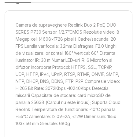
Camera de supraveghere Reolink Duo 2 PoE; DUO
SERIES P730 Senzor: 1/2.7″CMOS Rezolutie video: 8
Megapixeli (4608×1728 pixeli) Cadre/secunda: 20
FPS Lentila varifocala: 3.2mm Diafragma: F2.0 Unghi
de vizualizare: orizontal: 180°/vertical: 60° Distanta
iluminator IR: 30 m Numar LED-uri IR: 6 Microfon si
difuzor incorporat Protocol: HTTPS, SSL, TCP/IP,
UDP, HTTP, IPv4, UPnP, RTSP, RTMP, ONVIF, SMTP,
NTP, DHCP, DNS, DDNS, FTP, P2P Compresie video:
H.265 Bit Rate: 3072Kbps -10240Kbps Detectia
miscarii Capacitate de stocare: card microSD de
pana la 256GB (Cardul nu este inclus); Suporta Cloud
Reolink Temperatura de functionare: -10°C pana la
+55°C Alimentare: 12.0V⎓2A, <12W Dimensiuni: 195x
103x 56 mm Greutate: 680g