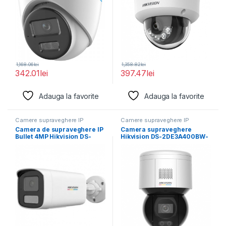
1,168.06
lei
1,358.82
lei
342.01
lei
397.47
lei
Adauga la favorite
Adauga la favorite
Camere supraveghere IP
Camere supraveghere IP
Camera de supraveghere IP
Camera supraveghere
Bullet 4MP Hikvision DS-
Hikvision DS-2DE3A400BW-
2CD1T47G2H-LIU(4MM),
DE/W F1 T5 ,4MP;rezolutie
lentila fixa:
2560 × 1440@