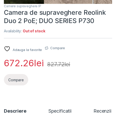
Camere supraveghere IP
Camera de supraveghere Reolink
Duo 2 PoE; DUO SERIES P730
Availability:
Out of stock
Compare
Adauga la favorite
672.26
lei
827.72
lei
Compare
Descriere
Specificatii
Recenzii