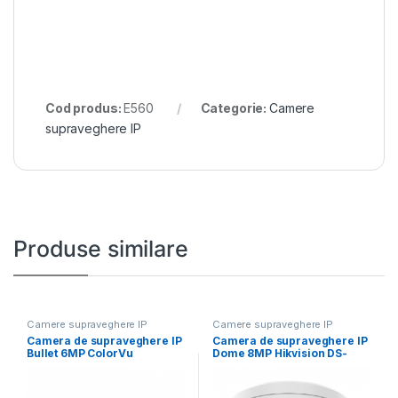
Cod produs:
E560
Categorie:
Camere
supraveghere IP
Produse similare
Camere supraveghere IP
Camere supraveghere IP
Camera de supraveghere IP
Camera de supraveghere IP
Bullet 6MP ColorVu
Dome 8MP Hikvision DS-
Hikvision DS-2CD1T67G2H-
2CD2786G2HT- IZS(2.8-
LIU(2.8MM),
12MM)(EF), lentila