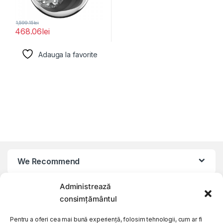
1,599.15
lei
468.06
lei
Adauga la favorite
We Recommend
Administrează
My Account
consimțământul
Customer Care
Pentru a oferi cea mai bună experiență, folosim tehnologii, cum ar fi