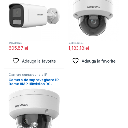
2,073.10
lei
2,859.66
lei
605.87
lei
1,183.18
lei
Adauga la favorite
Adauga la favorite
Camere supraveghere IP
Camera de supraveghere IP
Dome 8MP Hikvision DS-
2CD1183G2-LIUF(2.8MM),
lentila fixa