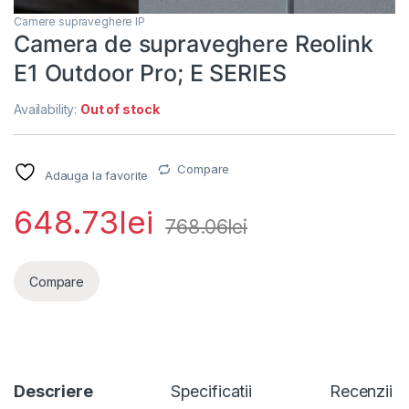
Camere supraveghere IP
Camera de supraveghere Reolink
E1 Outdoor Pro; E SERIES
Availability:
Out of stock
Compare
Adauga la favorite
648.73
lei
768.06
lei
Compare
Descriere
Specificatii
Recenzii