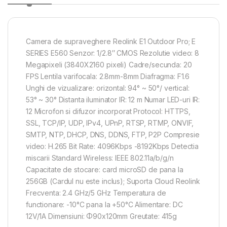
Camera de supraveghere Reolink E1 Outdoor Pro; E
SERIES E560 Senzor: 1/2.8″ CMOS Rezolutie video: 8
Megapixeli (3840X2160 pixeli) Cadre/secunda: 20
FPS Lentila varifocala: 2.8mm-8mm Diafragma: F1.6
Unghi de vizualizare: orizontal: 94° ~ 50°/ vertical:
53° ~ 30° Distanta iluminator IR: 12 m Numar LED-uri IR:
12 Microfon si difuzor incorporat Protocol: HTTPS,
SSL, TCP/IP, UDP, IPv4, UPnP, RTSP, RTMP, ONVIF,
SMTP, NTP, DHCP, DNS, DDNS, FTP, P2P Compresie
video: H.265 Bit Rate: 4096Kbps -8192Kbps Detectia
miscarii Standard Wireless: IEEE 802.11a/b/g/n
Capacitate de stocare: card microSD de pana la
256GB (Cardul nu este inclus); Suporta Cloud Reolink
Frecventa: 2.4 GHz/5 GHz Temperatura de
functionare: -10°C pana la +50°C Alimentare: DC
12V/1A Dimensiuni: Φ90x120mm Greutate: 415g