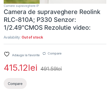
Camere supraveghere IP
Camera de supraveghere Reolink
RLC-810A; P330 Senzor:
1/2.49"CMOS Rezolutie video:
Availability:
Out of stock
Compare
Adauga la favorite
415.12
lei
491.59
lei
Compare