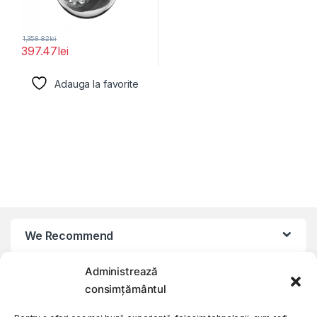
1,358.82
lei
397.47
lei
Adauga la favorite
We Recommend
Administrează
My Account
consimțământul