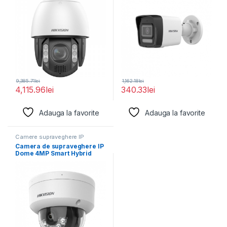
9,385.71
lei
1,162.18
lei
4,115.96
lei
340.33
lei
Adauga la favorite
Adauga la favorite
Camere supraveghere IP
Camera de supraveghere IP
Dome 4MP Smart Hybrid
Light Hikvision