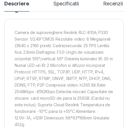
Descriere
Specificatii
Recenzii
Camera de supraveghere Reolink RLC-810A; P330
Senzor: 1/2.49″CMOS Rezolutie video: 8 Megapixeli
(3840 x 2160 pixeli) Cadre/secunda: 25 FPS Lentila
fixa: 2.8mm Diafragma: F2.0 Unghi de vizualizare:
orizontal: 105°/vertical: 56° Distanta iluminator IR: 30 m
Numar LED-uri IR: 2 Microfon si difuzor incorporat
Protocol: HTTPS, SSL, TCP/IP, UDP, HTTP, IPv4,
UPnP, RTSP, RTMP, ONVIF, SMTP, NTP, DHCP, DNS,
DDNS, FTP, P2P Compresie video: H.265 Bit Rate:
2048Kbps -8192Kbps Detectia miscarii Capacitate de
stocare: card microSD de pana la 256GB (Cardul nu
este inclus); Suporta Cloud Reolink Temperatura de
functionare: -10°C pana la +55°C Alimentare:
12.0V⎓1A, <12W Dimensiuni: 68*63*188mm Greutate:
452g