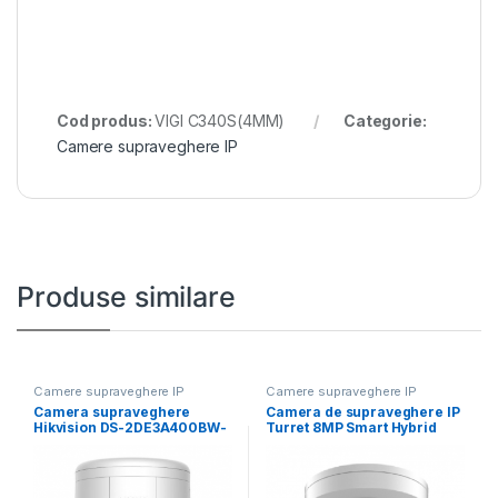
Cod produs:
VIGI C340S(4MM)
Categorie:
Camere supraveghere IP
Produse similare
Camere supraveghere IP
Camere supraveghere IP
Camera supraveghere
Camera de supraveghere IP
Hikvision DS-2DE3A400BW-
Turret 8MP Smart Hybrid
DE/W F1 T5 ,4MP;rezolutie
Light with
2560 × 1440@