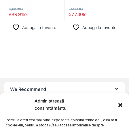
2,853.77
lei
1,973.94
lei
889.91
lei
577.30
lei
Adauga la favorite
Adauga la favorite
We Recommend
Administrează
My Account
consimțământul
Pentru a oferi cea mai bună experiență, folosim tehnologii, cum ar fi
Customer Care
cookie-uri, pentru a stoca și/sau accesa informațiile despre