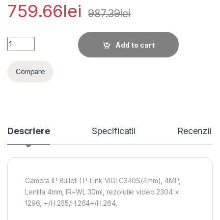
759.66
lei
987.39
lei
Camera IP Bullet TP-Link VIGI C340S(4mm), 4MP, Lentila 4m
Add to cart
Compare
Descriere
Specificatii
Recenzii
Camera IP Bullet TP-Link VIGI C340S(4mm), 4MP,
Lentila 4mm, IR+WL 30ml, rezolutie video 2304 ×
1296, +/H.265/H.264+/H.264,