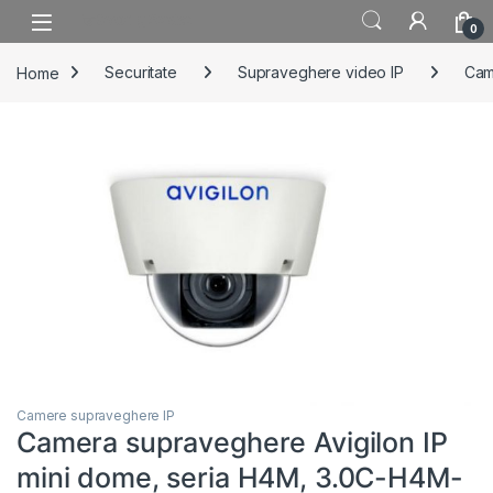
Skip to navigation
Skip to content
0
Home
Securitate
Supraveghere video IP
Cam
Camere supraveghere IP
Camera supraveghere Avigilon IP
mini dome, seria H4M, 3.0C-H4M-