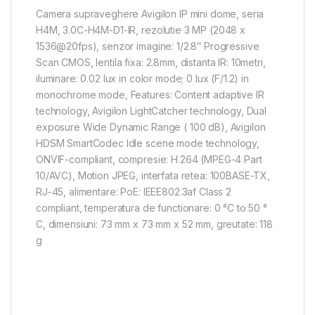
Camera supraveghere Avigilon IP mini dome, seria
H4M, 3.0C-H4M-D1-IR, rezolutie 3 MP (2048 x
1536@20fps), senzor imagine: 1/2.8″ Progressive
Scan CMOS, lentila fixa: 2.8mm, distanta IR: 10metri,
iluminare: 0.02 lux in color mode; 0 lux (F/1.2) in
monochrome mode, Features: Content adaptive IR
technology, Avigilon LightCatcher technology, Dual
exposure Wide Dynamic Range ( 100 dB), Avigilon
HDSM SmartCodec Idle scene mode technology,
ONVIF-compliant, compresie: H.264 (MPEG-4 Part
10/AVC), Motion JPEG, interfata retea: 100BASE-TX,
RJ-45, alimentare: PoE: IEEE802.3af Class 2
compliant, temperatura de functionare: 0 °C to 50 °
C, dimensiuni: 73 mm x 73 mm x 52 mm, greutate: 118
g