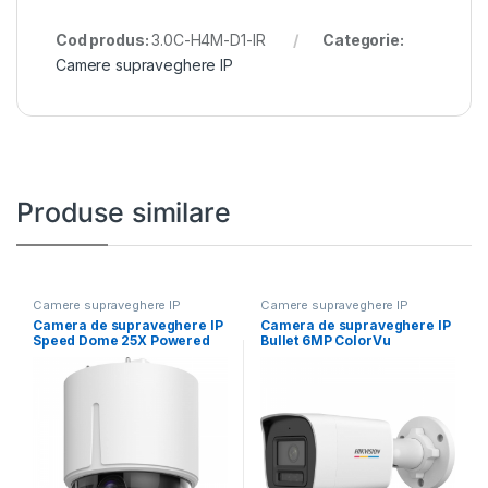
Cod produs:
3.0C-H4M-D1-IR
Categorie:
Camere supraveghere IP
Produse similare
Camere supraveghere IP
Camere supraveghere IP
Camera de supraveghere IP
Camera de supraveghere IP
Speed Dome 25X Powered
Bullet 6MP ColorVu
by DarkFighter
Hikvision DS-2CD1067G2H-
LIU(2.8MM),