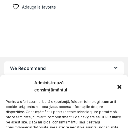
Adauga la favorite
We Recommend
Administrează
My Account
consimțământul
Customer Care
Pentru a oferi cea mai bună experiență, folosim tehnologii, cum ar fi
cookie-uri, pentru a stoca și/sau accesa informațiile despre
dispozitive. Consimțământul pentru aceste tehnologii ne permite să
procesăm date, cum ar fi comportamentul de navigare sau ID-uri unice
About Us
pe acest site. Dacă nu îți dai consimțământul sau îți retragi
consimțământul dat poate avea afecte negative asupra unor anumite