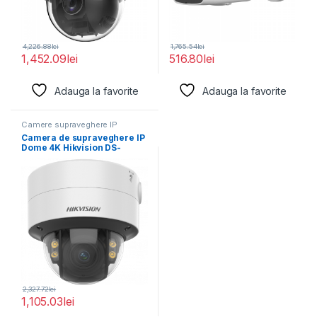
4,226.88
lei
1,765.54
lei
1,452.09
lei
516.80
lei
Adauga la favorite
Adauga la favorite
Camere supraveghere IP
Camera de supraveghere IP
Dome 4K Hikvision DS-
2CD2787G2T-LZS(2.8-
12MM) (C), lentila
2,327.72
lei
1,105.03
lei