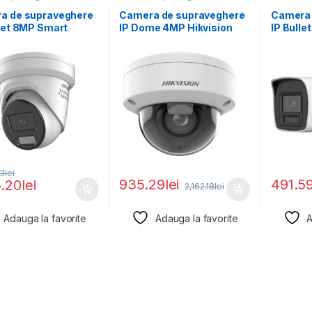
a de supraveghere
Camera de supraveghere
Camera 
ret 8MP Smart
IP Dome 4MP Hikvision
IP Bulle
 Light with
DS-2CD2746G2HT-
Hikvisio
IZS(2.8-12MM)(EF), lentila
2CD104
LIU(2.8
43
lei
935.29
lei
491.5
5.20
lei
2,162.18
lei
Adauga la favorite
Adauga la favorite
A