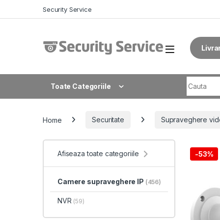
Skip to navigation
Skip to content
Security Service
Livra
Search fo
Toate Categoriile
Home
Securitate
Supraveghere vid
Afiseaza toate categoriile
-
53%
Camere supraveghere IP
(456)
NVR
(59)