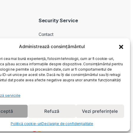
Security Service
Contact
Despre noi
Administrează consimțământul
Livrare produse
ri cea mai bună experiență, folosim tehnologii, cum ar fi cookie-uri,
Service si garantie
oca și/sau accesa informațiile despre dispozitive. Consimțământul pentru
Cum cumpar
ologii ne permite să procesăm date, cum ar fi comportamentul de
 ID-uri unice pe acest site. Dacă nu îți dai consimțământul sau îți retragi
Returnari
tul dat poate avea afecte negative asupra unor anumite funcționalități
ză serviciile
ceptă
Refuză
Vezi preferințele
Politică cookie-uri
Declarație de confidențialitate