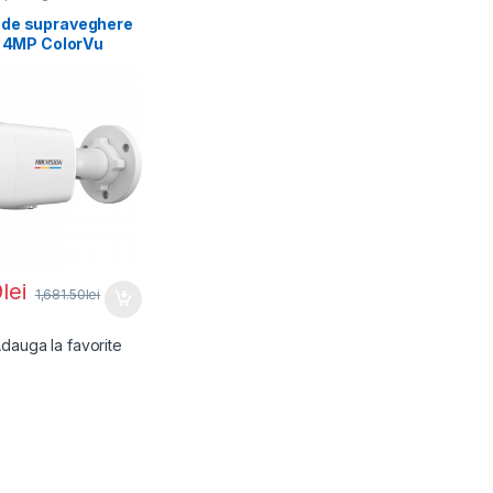
de supraveghere
t 4MP ColorVu
n DS-
7G2H-
MM),
9
lei
1,681.50
lei
dauga la favorite