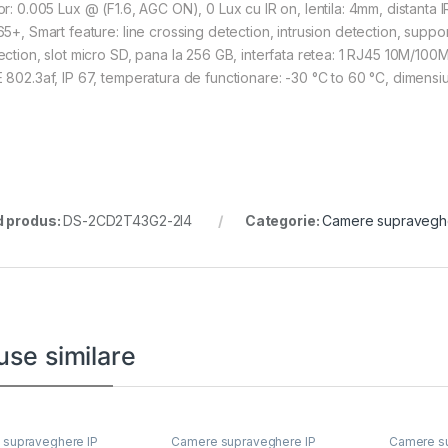
or: 0.005 Lux @ (F1.6, AGC ON), 0 Lux cu IR on, lentila: 4mm, distan
65+, Smart feature: line crossing detection, intrusion detection, suppo
ection, slot micro SD, pana la 256 GB, interfata retea: 1 RJ45 10M/100M
 802.3af, IP 67, temperatura de functionare: -30 °C to 60 °C, dimensi
 produs:
DS-2CD2T43G2-2I4
Categorie:
Camere supravegh
use similare
supraveghere IP
Camere supraveghere IP
Camere su