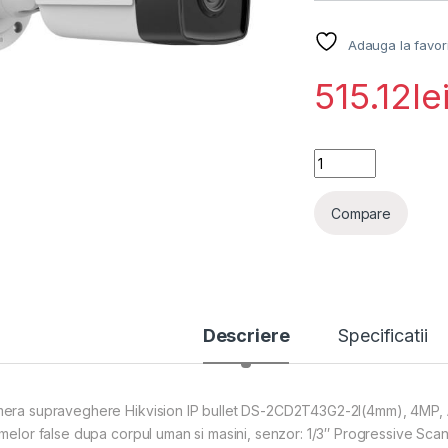
Adauga la favor
515.12
le
Camera supraveghe
Compare
Descriere
Specificatii
era supraveghere Hikvision IP bullet DS-2CD2T43G2-2I(4mm), 4MP, Ac
rmelor false dupa corpul uman si masini, senzor: 1/3″ Progressive Sca