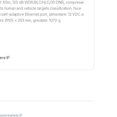
ta IR: 60m, 120 dB WDR/BLC/HLC/3D DNR, compresie:
rts human and vehicle targets classification, face
 self-adaptive Ethernet port, alimentare: 12 VDC si
uni: Ø105 × 293 mm, greutate: 1070 g
ere IP
praveghere IP