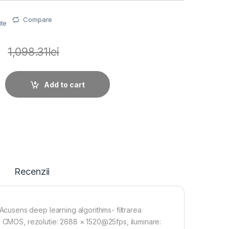
Compare
ite
i
1,098.31
lei
re Hikvision IP bullet DS-2CD2T43G2-2I(4mm), 4MP, Acusens d
Add to cart
Recenzii
usens deep learning algorithms- filtrarea
n CMOS, rezolutie: 2688 × 1520@25fps, iluminare: