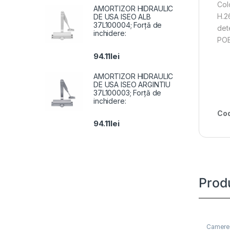
Col
AMORTIZOR HIDRAULIC
H.2
DE USA ISEO ALB
37L100004; Forță de
det
inchidere:
POE
94.11
lei
AMORTIZOR HIDRAULIC
DE USA ISEO ARGINTIU
37L100003; Forță de
inchidere:
Cod
94.11
lei
Prod
Camere 