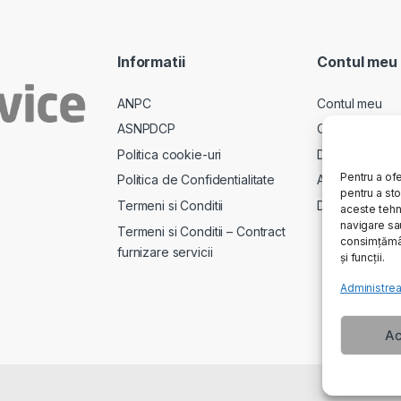
Informatii
Contul meu
ANPC
Contul meu
ASNPDCP
Comenzi
Politica cookie-uri
Descarcari
Pentru a ofe
Politica de Confidentialitate
Adrese
pentru a st
Termeni si Conditii
Detalii cont
aceste tehn
navigare sau
Termeni si Conditii – Contract
consimțămân
furnizare servicii
și funcții.
Administrea
Ac