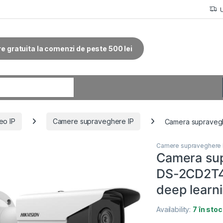
re gratuita la comenzi de peste 500 lei
r:
eo IP
Camere supraveghere IP
Camera supravegh
Camere supraveghere 
Camera sup
DS-2CD2T4
deep learn
Availability:
7 în stoc