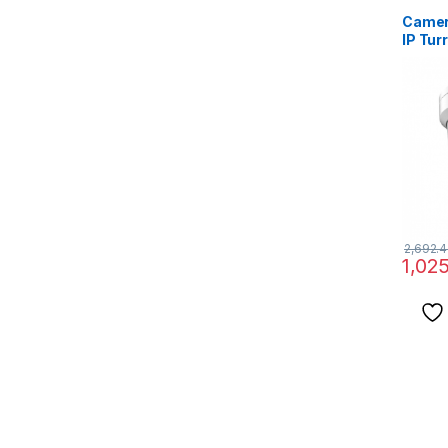
Camer
IP Tur
Hybrid
2,692.
1,02