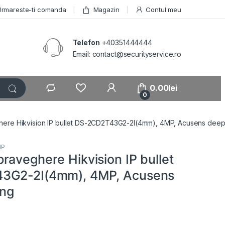
Urmareste-ti comanda
Magazin
Contul meu
Telefon
+40351444444
Email: contact@securityservice.ro
0.00
lei
0
ere Hikvision IP bullet DS-2CD2T43G2-2I(4mm), 4MP, Acusens deep 
IP
raveghere Hikvision IP bullet
3G2-2I(4mm), 4MP, Acusens
ing