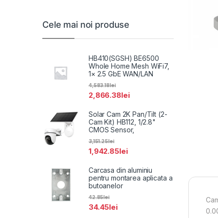
Cele mai noi produse
HB410(SGSH) BE6500
Whole Home Mesh WiFi7,
1× 2.5 GbE WAN/LAN
4,583.18
lei
2,866.38
lei
Solar Cam 2K Pan/Tilt (2-
Cam Kit) HB112, 1/2.8"
CMOS Sensor,
3,151.25
lei
1,942.85
lei
Carcasa din aluminiu
pentru montarea aplicata a
butoanelor
42.85
lei
Cam
34.45
lei
0.00