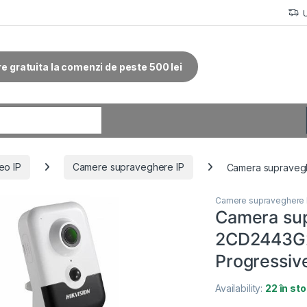
re gratuita la comenzi de peste 500 lei
r:
eo IP
Camere supraveghere IP
Camera supravegh
Camere supraveghere 
Camera sup
2CD2443G2-
Progressiv
Availability:
22 în st