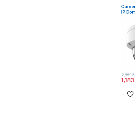
Camer
IP Do
DS-2
IZS(2.
2,859.
1,183