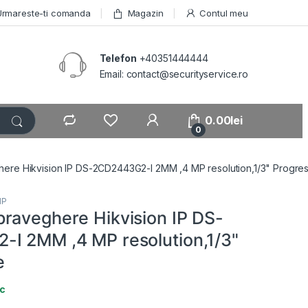
Urmareste-ti comanda
Magazin
Contul meu
Telefon
+40351444444
Email: contact@securityservice.ro
0.00
lei
0
ere Hikvision IP DS-2CD2443G2-I 2MM ,4 MP resolution,1/3" Progres
IP
raveghere Hikvision IP DS-
I 2MM ,4 MP resolution,1/3"
e
oc