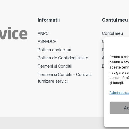
Informatii
Contul meu
ANPC
Contul meu
ASNPDCP
Comenzi
Politica cookie-uri
Descarcari
Pentru a ofe
Politica de Confidentialitate
Adrese
pentru a st
Termeni si Conditii
Detalii cont
aceste tehn
navigare sau
Termeni si Conditii – Contract
consimțămân
furnizare servicii
și funcții.
Administrea
Ac