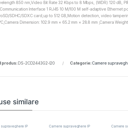
elength 850 nm,Video Bit Rate 32 Kbps to 8 Mbps, (WDR) 120 dB, PIR 
,Communication Interface 1 RJ45 10 M/100 M self-adaptive Ethernet por
roSD/SDHC/SDXC card,up to 512 GB,Motion detection, video tampering
°C,Camera Dimension: 102.9 mm × 65.2 mm × 28.8 mm ,Camera Weight 
 produs:
DS-2CD2443G2-I20
Categorie:
Camere supravegh
use similare
supraveghere IP
Camere supraveghere IP
Camere su