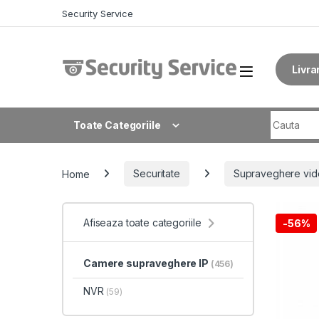
Skip to navigation
Skip to content
Security Service
Livra
Search fo
Toate Categoriile
Home
Securitate
Supraveghere vid
Afiseaza toate categoriile
-
56%
Camere supraveghere IP
(456)
NVR
(59)