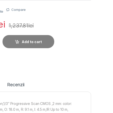
Compare
ite
ei
1,237.81
lei
re Hikvision IP DS-2CD2443G2-I 2MM ,4 MP resolution,1/3" Pro
Add to cart
Recenzii
,1/3″ Progressive Scan CMOS ,2 mm: color:
O: 18.0 m, R: 9.1 m, I: 4.5 m,IR Up to 10 m,