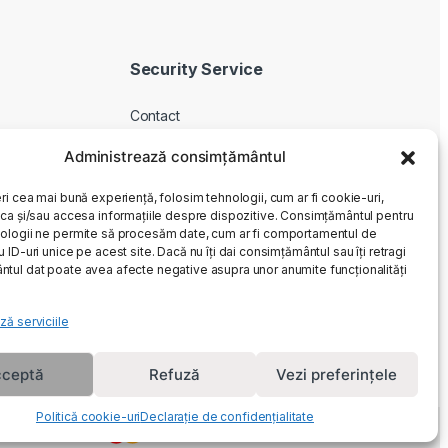
Security Service
Contact
Despre noi
Administrează consimțământul
Livrare produse
ri cea mai bună experiență, folosim tehnologii, cum ar fi cookie-uri,
Service si garantie
oca și/sau accesa informațiile despre dispozitive. Consimțământul pentru
Cum cumpar
ologii ne permite să procesăm date, cum ar fi comportamentul de
 ID-uri unice pe acest site. Dacă nu îți dai consimțământul sau îți retragi
Returnari
tul dat poate avea afecte negative asupra unor anumite funcționalități
ză serviciile
ceptă
Refuză
Vezi preferințele
Politică cookie-uri
Declarație de confidențialitate