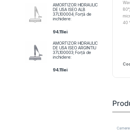
Wav
AMORTIZOR HIDRAULIC
80°
DE USA ISEO ALB
37L100004; Forță de
mic
inchidere:
40 
94.11
lei
AMORTIZOR HIDRAULIC
DE USA ISEO ARGINTIU
37L100003; Forță de
inchidere:
Cod
94.11
lei
Prod
Camere 