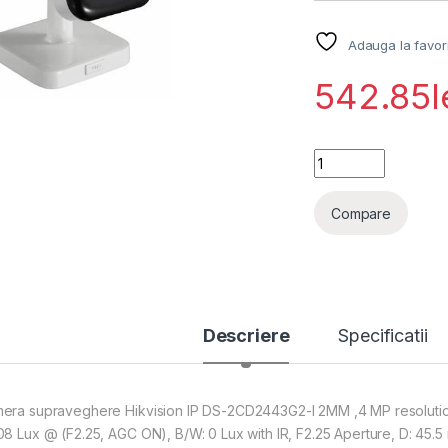
Adauga la favor
542.85
l
Camera supraveghe
Compare
Descriere
Specificatii
era supraveghere Hikvision IP DS-2CD2443G2-I 2MM ,4 MP resolution
8 Lux @ (F2.25, AGC ON), B/W: 0 Lux with IR, F2.25 Aperture, D: 45.5 m, 