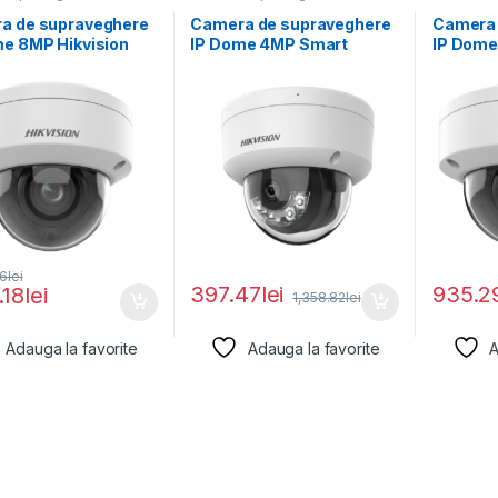
a de supraveghere
Camera de supraveghere
Camera 
me 8MP Hikvision
IP Dome 4MP Smart
IP Dome
CD2786G2HT-
Hybrid Light Hikvision
DS-2CD
8-12MM)(EF), lentila
IZS(2.8-
66
lei
397.47
lei
935.2
.18
lei
1,358.82
lei
Adauga la favorite
Adauga la favorite
A