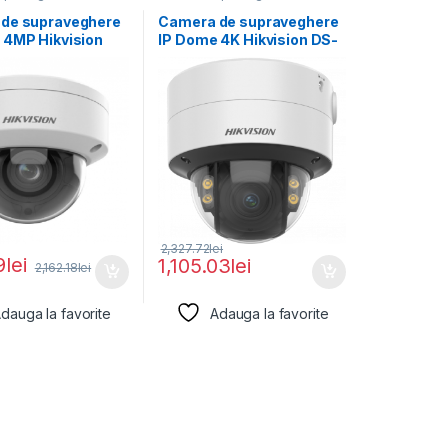
de supraveghere
Camera de supraveghere
 4MP Hikvision
IP Dome 4K Hikvision DS-
2746G2HT-
2CD2787G2T-LZS(2.8-
12MM)(EF), lentila
12MM) (C), lentila
2,327.72
lei
9
lei
1,105.03
lei
2,162.18
lei
dauga la favorite
Adauga la favorite