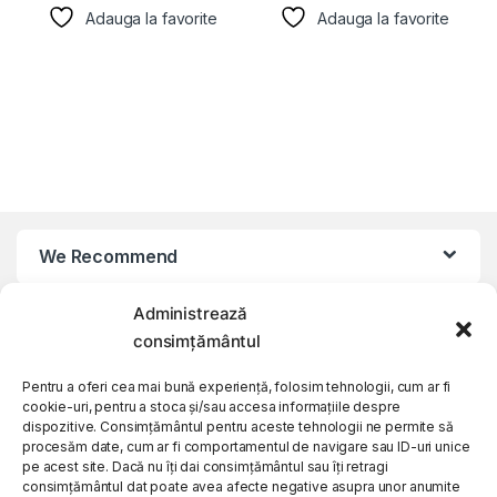
Adauga la favorite
Adauga la favorite
We Recommend
Administrează
My Account
consimțământul
Customer Care
Pentru a oferi cea mai bună experiență, folosim tehnologii, cum ar fi
cookie-uri, pentru a stoca și/sau accesa informațiile despre
dispozitive. Consimțământul pentru aceste tehnologii ne permite să
procesăm date, cum ar fi comportamentul de navigare sau ID-uri unice
About Us
pe acest site. Dacă nu îți dai consimțământul sau îți retragi
consimțământul dat poate avea afecte negative asupra unor anumite