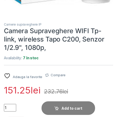
Camere supraveghere IP
Camera Supraveghere WIFI Tp-
link, wireless Tapo C200, Senzor
1/2.9", 1080p,
Availability:
7 în stoc
Compare
Adauga la favorite
151.25
lei
232.76
lei
Camera Supraveghere WIFI Tp-link, wireless Tapo C200, Senzo
Add to cart