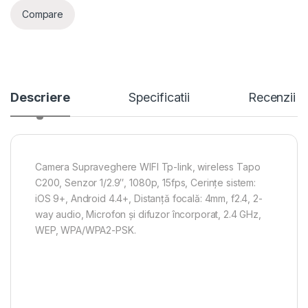
Compare
Descriere
Specificatii
Recenzii
Camera Supraveghere WIFI Tp-link, wireless Tapo
C200, Senzor 1/2.9″, 1080p, 15fps, Cerințe sistem:
iOS 9+, Android 4.4+, Distanță focală: 4mm, f2.4, 2-
way audio, Microfon și difuzor încorporat, 2.4 GHz,
WEP, WPA/WPA2-PSK.