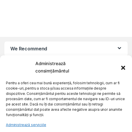
We Recommend
Administrează
My Account
consimțământul
Customer Care
Pentru a oferi cea mai bună experiență, folosim tehnologii, cum ar fi
cookie-uri, pentru a stoca și/sau accesa informațiile despre
dispozitive. Consimțământul pentru aceste tehnologii ne permite să
procesăm date, cum ar fi comportamentul de navigare sau ID-uri unice
About Us
pe acest site. Dacă nu îți dai consimțământul sau îți retragi
consimțământul dat poate avea afecte negative asupra unor anumite
funcționalități și funcții.
Administrează serviciile