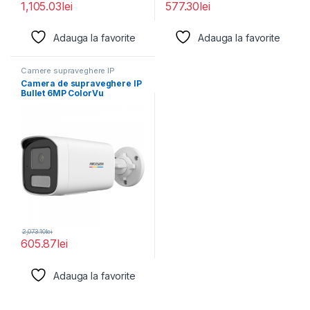
1,105.03
lei
577.30
lei
Adauga la favorite
Adauga la favorite
Camere supraveghere IP
Camera de supraveghere IP
Bullet 6MP ColorVu
Hikvision DS-2CD1T67G2H-
LIU(2.8MM),
2,073.10
lei
605.87
lei
Adauga la favorite