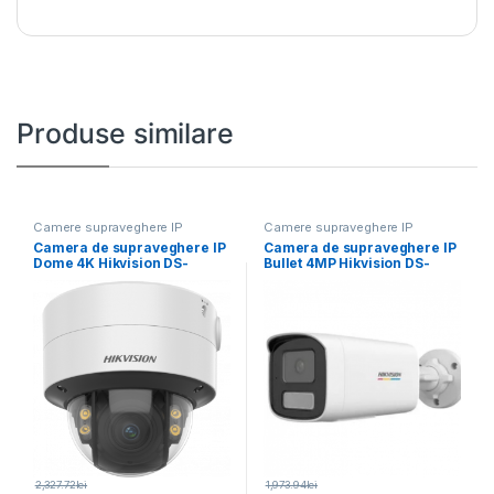
Produse similare
Camere supraveghere IP
Camere supraveghere IP
Camera de supraveghere IP
Camera de supraveghere IP
Dome 4K Hikvision DS-
Bullet 4MP Hikvision DS-
2CD2787G2T-LZS(2.8-
2CD1T47G2H-LIU(4MM),
12MM) (C), lentila
lentila fixa:
2,327.72
lei
1,973.94
lei