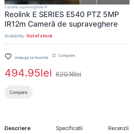
Camere supraveghere IP
Reolink E SERIES E540 PTZ 5MP
IR12m Cameră de supraveghere
Availability:
Out of stock
Compare
Adauga la favorite
494.95
lei
620.16
lei
Compare
Descriere
Specificatii
Recenzii