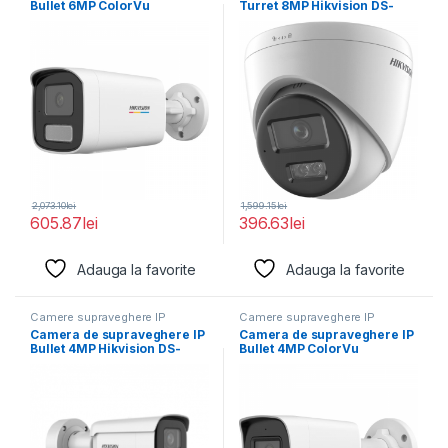
Bullet 6MP ColorVu
Turret 8MP Hikvision DS-
Hikvision DS-2CD1T67G2H-
2CD1383G2-
LIU(2.8MM),
LIUF(2.8MM);lentila fixa:
2,073.10
lei
1,599.15
lei
605.87
lei
396.63
lei
Adauga la favorite
Adauga la favorite
Camere supraveghere IP
Camere supraveghere IP
Camera de supraveghere IP
Camera de supraveghere IP
Bullet 4MP Hikvision DS-
Bullet 4MP ColorVu
2CD2646G2HT- IZS(2.8-
Hikvision DS-2CD1047G2H-
12MM)(EF), lentila
LIU(2.8MM),