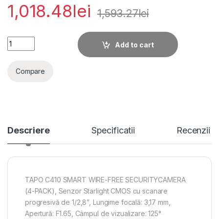
1,018.48
lei
1,593.27
lei
TAPO C410 SMART WIRE-FREE SECURITYCAMERA (4-PACK), Se
Add to cart
Compare
Descriere
Specificatii
Recenzii
TAPO C410 SMART WIRE-FREE SECURITYCAMERA
(4-PACK), Senzor Starlight CMOS cu scanare
progresivă de 1/2,8”, Lungime focală: 3,17 mm,
Apertură: F1.65, Câmpul de vizualizare: 125°