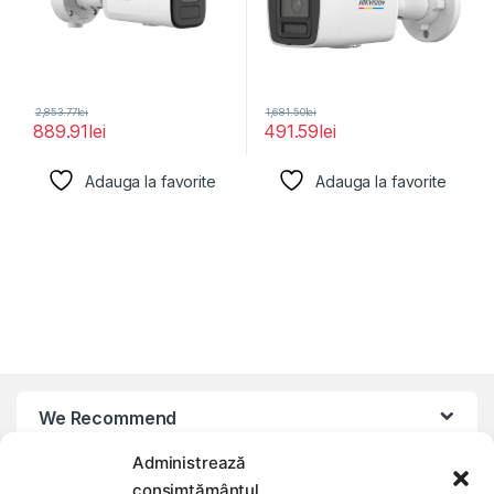
2,853.77
lei
1,681.50
lei
889.91
lei
491.59
lei
Adauga la favorite
Adauga la favorite
We Recommend
Administrează
My Account
consimțământul