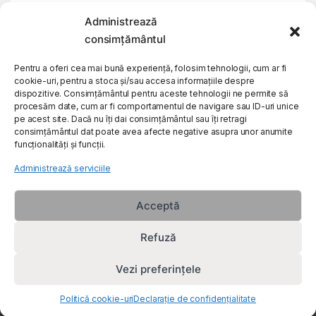
Administrează
My Account
consimțământul
Pentru a oferi cea mai bună experiență, folosim tehnologii, cum ar fi
Customer Care
cookie-uri, pentru a stoca și/sau accesa informațiile despre
dispozitive. Consimțământul pentru aceste tehnologii ne permite să
procesăm date, cum ar fi comportamentul de navigare sau ID-uri unice
About Us
pe acest site. Dacă nu îți dai consimțământul sau îți retragi
consimțământul dat poate avea afecte negative asupra unor anumite
funcționalități și funcții.
Administrează serviciile
Acceptă
Refuză
Vezi preferințele
Politică cookie-uri
Declarație de confidențialitate