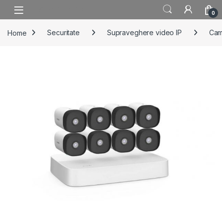
Skip to navigation
Skip to content
0
Home
Securitate
Supraveghere video IP
Cam