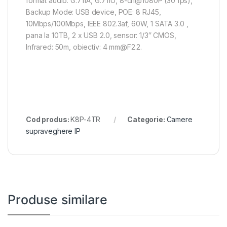
format audio: G.711A, G.711U, 8-ch@1080P (30 fps),
Backup Mode: USB device, POE: 8 RJ45,
10Mbps/100Mbps, IEEE 802.3af, 60W, 1 SATA 3.0 ,
pana la 10TB, 2 x USB 2.0, sensor: 1/3″ CMOS,
Infrared: 50m, obiectiv: 4 mm@F2.2.
Cod produs:
K8P-4TR
Categorie:
Camere
supraveghere IP
Produse similare