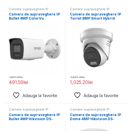
Camere supraveghere IP
Camere supraveghere IP
Camera de supraveghere IP
Camera de supraveghere IP
Bullet 4MP ColorVu
Turret 8MP Smart Hybrid
Hikvision DS-2CD1047G2H-
Light with
LIU(2.8MM),
1,681.50
lei
2,692.43
lei
491.59
lei
1,025.20
lei
Adauga la favorite
Adauga la favorite
Camere supraveghere IP
Camere supraveghere IP
Camera de supraveghere IP
Camera de supraveghere IP
Bullet 4MP Hikvision DS-
Dome 4MP Hikvision DS-
2CD2646G2HT- IZS(2.8-
2CD2746G2HT- IZS(2.8-
12MM)(EF), lentila
12MM)(EF), lentila