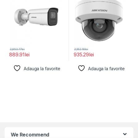
2,853.77
lei
2,162.18
lei
889.91
lei
935.29
lei
Adauga la favorite
Adauga la favorite
We Recommend