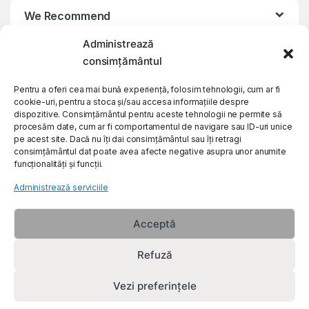
We Recommend
Administrează
My Account
consimțământul
Pentru a oferi cea mai bună experiență, folosim tehnologii, cum ar fi
Customer Care
cookie-uri, pentru a stoca și/sau accesa informațiile despre
dispozitive. Consimțământul pentru aceste tehnologii ne permite să
procesăm date, cum ar fi comportamentul de navigare sau ID-uri unice
About Us
pe acest site. Dacă nu îți dai consimțământul sau îți retragi
consimțământul dat poate avea afecte negative asupra unor anumite
funcționalități și funcții.
Administrează serviciile
Acceptă
Refuză
Vezi preferințele