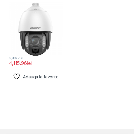
4MP Hikvision
9,385.71
lei
4,115.96
lei
Adauga la favorite