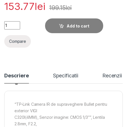
153.77
lei
199.15
lei
"TP-Link Camera IR de supraveghere Bullet pentru exterior V
Add to cart
Compare
Descriere
Specificatii
Recenzii
“TP-Link Camera IR de supraveghere Bullet pentru
exterior VIGI
C320I(4MM), Senzor imagine: CMOS 1/3″”, Lentila
2.8mm, F2.2,