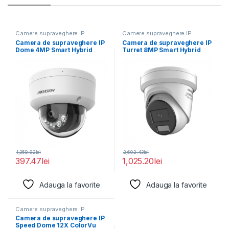
Camere supraveghere IP
Camere supraveghere IP
Camera de supraveghere IP
Camera de supraveghere IP
Dome 4MP Smart Hybrid
Turret 8MP Smart Hybrid
Light Hikvision
Light with
1,358.82
lei
2,692.43
lei
397.47
lei
1,025.20
lei
Adauga la favorite
Adauga la favorite
Camere supraveghere IP
Camera de supraveghere IP
Speed Dome 12X ColorVu