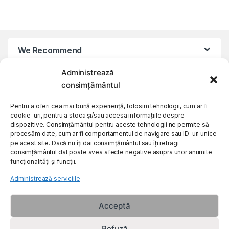
We Recommend
Administrează
My Account
consimțământul
Pentru a oferi cea mai bună experiență, folosim tehnologii, cum ar fi
Customer Care
cookie-uri, pentru a stoca și/sau accesa informațiile despre
dispozitive. Consimțământul pentru aceste tehnologii ne permite să
procesăm date, cum ar fi comportamentul de navigare sau ID-uri unice
About Us
pe acest site. Dacă nu îți dai consimțământul sau îți retragi
consimțământul dat poate avea afecte negative asupra unor anumite
funcționalități și funcții.
Administrează serviciile
Acceptă
Refuză