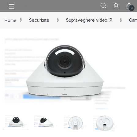
Skip to navigation
Skip to content
0
Home
Securitate
Supraveghere video IP
Cam