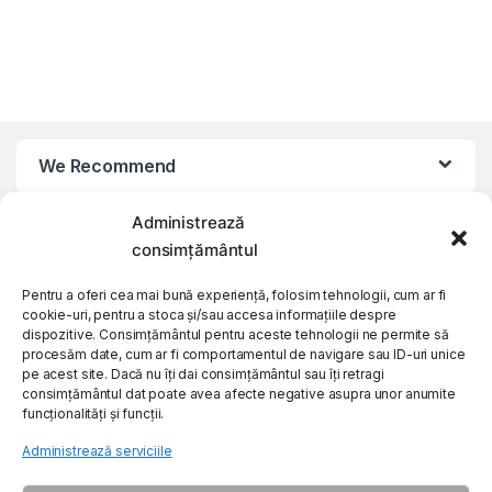
We Recommend
Administrează
My Account
consimțământul
Customer Care
Pentru a oferi cea mai bună experiență, folosim tehnologii, cum ar fi
cookie-uri, pentru a stoca și/sau accesa informațiile despre
dispozitive. Consimțământul pentru aceste tehnologii ne permite să
procesăm date, cum ar fi comportamentul de navigare sau ID-uri unice
About Us
pe acest site. Dacă nu îți dai consimțământul sau îți retragi
consimțământul dat poate avea afecte negative asupra unor anumite
funcționalități și funcții.
Administrează serviciile