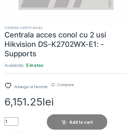
Centrale control acces
Centrala acces conol cu 2 usi
Hikvision DS-K2702WX-E1: -
Supports
Availability:
5 în stoc
Compare
Adauga la favorite
6,151.25
lei
Centrala acces conol cu 2 usi Hikvision DS-K2702WX-E1: -Su
Add to cart