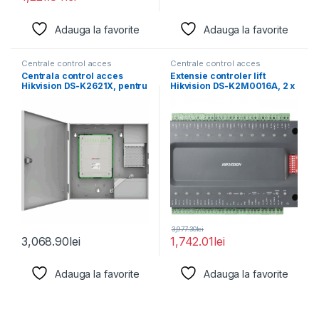
Adauga la favorite
Adauga la favorite
Centrale control acces
Centrale control acces
Centrala control acces
Extensie controler lift
Hikvision DS-K2621X, pentru
Hikvision DS-K2M0016A, 2 x
1 usa bidirectionale (2
interfata RS-485, 2
3,977.30
lei
3,068.90
lei
1,742.01
lei
Adauga la favorite
Adauga la favorite