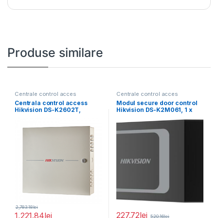
Produse similare
Centrale control acces
Centrale control acces
Centrala control access
Modul secure door control
Hikvision DS-K2602T,
Hikvision DS-K2M061, 1 x
pentru 2 usi bidirectionale (
interfata RS-485,
2,783.18
lei
227.72
lei
1,221.84
lei
520.16
lei